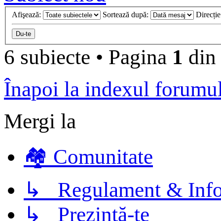
Afişează:
Sortează după:
Direcți
6 subiecte
•
Pagina
1
di
Înapoi la indexul forumu
Mergi la
🏘️ Comunitate
↳ Regulament & Info
↳ Prezintă-te