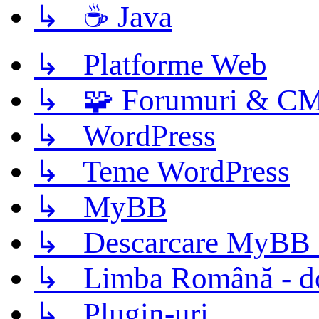
↳ ☕ Java
↳ Platforme Web
↳ 🧩 Forumuri & C
↳ WordPress
↳ Teme WordPress
↳ MyBB
↳ Descarcare MyBB 
↳ Limba Română - d
↳ Plugin-uri