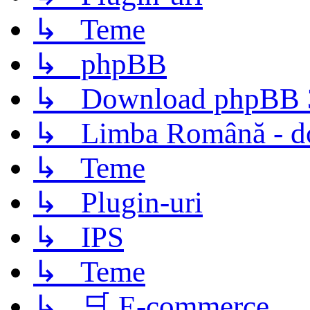
↳ Teme
↳ phpBB
↳ Download phpBB 3.
↳ Limba Română - d
↳ Teme
↳ Plugin-uri
↳ IPS
↳ Teme
↳ 🛒 E-commerce