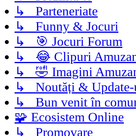
↳ Parteneriate
↳ Funny & Jocuri
↳ 🎯 Jocuri Forum
↳ 😂 Clipuri Amuzan
↳ 🤣 Imagini Amuza
↳ Noutăți & Update-
↳ Bun venit în comun
🧩 Ecosistem Online
↳ Promovare