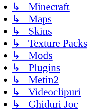
↳ Minecraft
↳ Maps
↳ Skins
↳ Texture Packs
↳ Mods
↳ Plugins
↳ Metin2
↳ Videoclipuri
↳ Ghiduri Joc