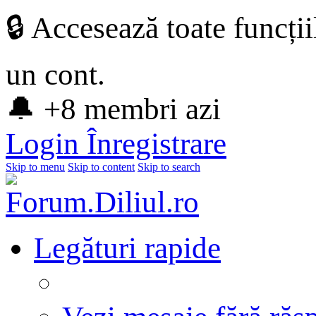
🔒 Accesează toate funcți
un cont.
🔔 +8 membri azi
Login
Înregistrare
Skip to menu
Skip to content
Skip to search
Legături rapide