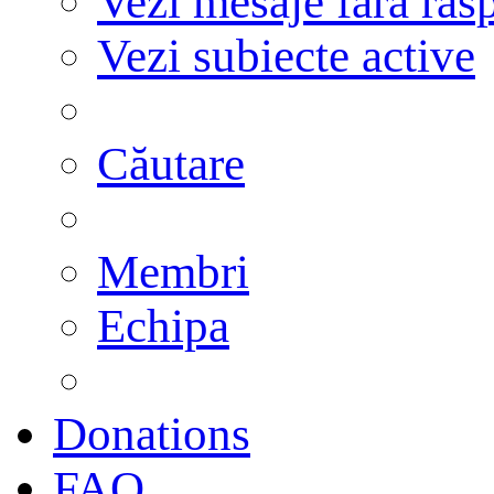
Vezi mesaje fără răs
Vezi subiecte active
Căutare
Membri
Echipa
Donations
FAQ