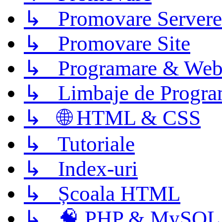
↳ Promovare Servere
↳ Promovare Site
↳ Programare & Web
↳ Limbaje de Progra
↳ 🌐 HTML & CSS
↳ Tutoriale
↳ Index-uri
↳ Școala HTML
↳ 🧠 PHP & MySQL