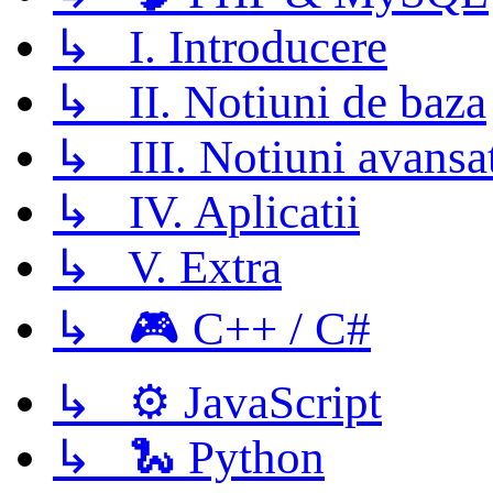
↳ I. Introducere
↳ II. Notiuni de baza
↳ III. Notiuni avansa
↳ IV. Aplicatii
↳ V. Extra
↳ 🎮 C++ / C#
↳ ⚙️ JavaScript
↳ 🐍 Python