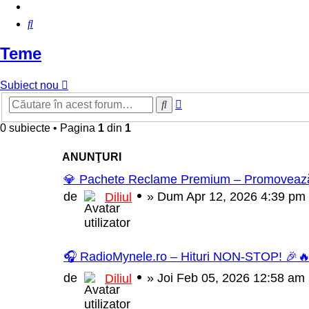
Căutare
Teme
Subiect nou
Căutare
Căutare
avansată
0 subiecte
•
Pagina
1
din
1
ANUNŢURI
💎 Pachete Reclame Premium – Promovează-ți 
de
»
Dum Apr 12, 2026 4:39 pm
Diliul
🎧 RadioMynele.ro – Hituri NON-STOP! 🎉
de
»
Joi Feb 05, 2026 12:58 am
Diliul