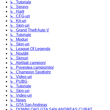
↳ Tutoriale
↳ Sprays
↳ Harti
↳ CFG-uri
↳ Kit-uri
↳ Skin-uri
↳ Grand Theft Auto V
↳ Tutoriale
↳ Moduri
↳ Skin-uri
↳ League Of Legends
↳ Noutăți
↳ Skinuri
↳ Abilitati campioni
↳ Povestea campionilor
↳ Champion Spotlight
↳ Video-uri
↳ PUBG
↳ Tutoriale
↳ Skin-uri
↳ Video-uri
↳ News
↳ GTA San Andreas
↳ DOWNLOAD GTA SAN ANDREAS CURAT