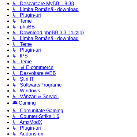
↳ Descarcare MyBB 1.8.38
↳ Limba Română - download
↳ Plugin-uri
↳ Teme
↳ phpBB
↳ Download phpBB 3.3.14 (zip)
↳ Limba Română - download
↳ Teme
↳ Plugin-uri
↳ IPS
↳ Teme
↳ 🛒 E-commerce
↳ Dezvoltare WEB
↳ Știri IT
↳ Software/Programe
↳ Windows
↳ Vânzări & Servicii
🎮 Gaming
↳ Comunitate Gaming
↳ Counter-Strike 1.6
↳ AmxModX
↳ Plugin-uri
↳ Addons-uri