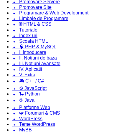
↳ Promovare Servere
↳ Promovare Site
↳ Programare & Web Development
↳ Limbaje de Programare
↳ 🌐 HTML & CSS
↳ Tutoriale
↳ Index-uri
↳ Școala HTML
↳ 🧠 PHP & MySQL
↳ I. Introducere
↳ II. Notiuni de baza
↳ III. Notiuni avansate
↳ IV. Aplicatii
↳ V. Extra
↳ 🎮 C++ / C#
↳ ⚙️ JavaScript
↳ 🐍 Python
↳ ☕ Java
↳ Platforme Web
↳ 🧩 Forumuri & CMS
↳ WordPress
↳ Teme WordPress
↳ MyBB