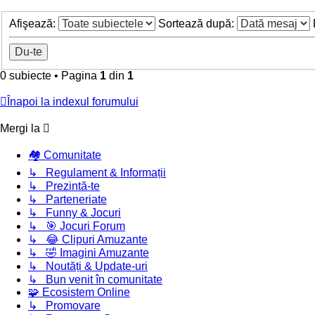
Afişează:
Sortează după:
0 subiecte
•
Pagina
1
din
1
Înapoi la indexul forumului
Mergi la
🏘️ Comunitate
↳ Regulament & Informații
↳ Prezintă-te
↳ Parteneriate
↳ Funny & Jocuri
↳ 🎯 Jocuri Forum
↳ 😂 Clipuri Amuzante
↳ 🤣 Imagini Amuzante
↳ Noutăți & Update-uri
↳ Bun venit în comunitate
🧩 Ecosistem Online
↳ Promovare