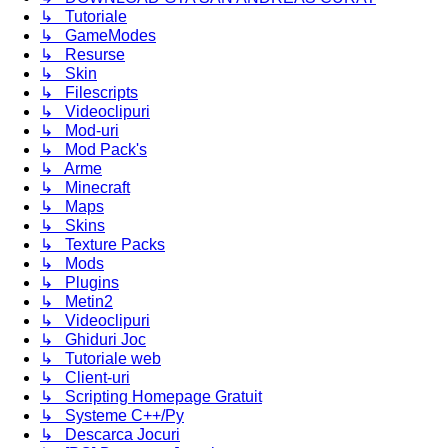
↳ Tutoriale
↳ GameModes
↳ Resurse
↳ Skin
↳ Filescripts
↳ Videoclipuri
↳ Mod-uri
↳ Mod Pack's
↳ Arme
↳ Minecraft
↳ Maps
↳ Skins
↳ Texture Packs
↳ Mods
↳ Plugins
↳ Metin2
↳ Videoclipuri
↳ Ghiduri Joc
↳ Tutoriale web
↳ Client-uri
↳ Scripting Homepage Gratuit
↳ Systeme C++/Py
↳ Descarca Jocuri