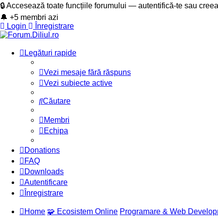
🔒 Accesează toate funcțiile forumului — autentifică-te sau cree
🔔 +5 membri azi
Login
Înregistrare
Legături rapide
Vezi mesaje fără răspuns
Vezi subiecte active
Căutare
Membri
Echipa
Donations
FAQ
Downloads
Autentificare
Înregistrare
Home
🧩 Ecosistem Online
Programare & Web Develop