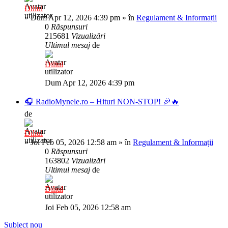
Diliul
»
Dum Apr 12, 2026 4:39 pm
» în
Regulament & Informații
0
Răspunsuri
215681
Vizualizări
Ultimul mesaj
de
Diliul
Dum Apr 12, 2026 4:39 pm
🎧 RadioMynele.ro – Hituri NON-STOP! 🎉🔥
de
Diliul
»
Joi Feb 05, 2026 12:58 am
» în
Regulament & Informații
0
Răspunsuri
163802
Vizualizări
Ultimul mesaj
de
Diliul
Joi Feb 05, 2026 12:58 am
Subiect nou