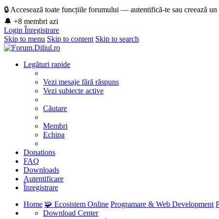
🔒 Accesează toate funcțiile forumului — autentifică-te sau creează un
🔔 +8 membri azi
Login
Înregistrare
Skip to menu
Skip to content
Skip to search
Legături rapide
Vezi mesaje fără răspuns
Vezi subiecte active
Căutare
Membri
Echipa
Donations
FAQ
Downloads
Autentificare
Înregistrare
Home
🧩 Ecosistem Online
Programare & Web Development
Download Center