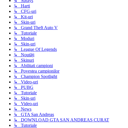
↳ Sprays
↳ Harti
↳ CFG-uri
↳ Kit-uri
↳ Skin-uri
↳ Grand Theft Auto V
↳ Tutoriale
↳ Moduri
↳ Skin-uri
↳ League Of Legends
↳ Noutăți
↳ Skinuri
↳ Abilitati campioni
↳ Povestea campionilor
↳ Champion Spotlight
↳ Video-uri
↳ PUBG
↳ Tutoriale
↳ Skin-uri
↳ Video-uri
↳ News
↳ GTA San Andreas
↳ DOWNLOAD GTA SAN ANDREAS CURAT
↳ Tutoriale