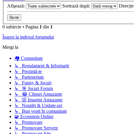
Afişează:
Sortează după:
Direcți
0 subiecte
•
Pagina
1
din
1
Înapoi la indexul forumului
Mergi la
🏘️ Comunitate
↳ Regulament & Informații
↳ Prezintă-te
↳ Parteneriate
↳ Funny & Jocuri
↳ 🎯 Jocuri Forum
↳ 😂 Clipuri Amuzante
↳ 🤣 Imagini Amuzante
↳ Noutăți & Update-uri
↳ Bun venit în comunitate
🧩 Ecosistem Online
↳ Promovare
↳ Promovare Servere
↳ Promovare Site