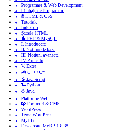
↳ Programare & Web Development
↳ Limbaje de Programare
↳ 🌐 HTML & CSS
↳ Tutoriale
↳ Index-uri
↳ Școala HTML
↳ 🧠 PHP & MySQL
↳ I. Introducere
↳ II. Notiuni de baza
↳ III. Notiuni avansate
↳ IV. Aplicatii
↳ V. Extra
↳ 🎮 C++ / C#
↳ ⚙️ JavaScript
↳ 🐍 Python
↳ ☕ Java
↳ Platforme Web
↳ 🧩 Forumuri & CMS
↳ WordPress
↳ Teme WordPress
↳ MyBB
↳ Descarcare MyBB 1.8.38