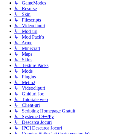
↳ GameModes
↳ Resurse
↳ Skin
↳ Filescripts
↳ Videoclipuri
↳ Mod-uri
↳ Mod Pack's
↳ Arme
↳ Minecraft
↳ Maps
↳ Skins
↳ Texture Packs
↳ Mods
↳ Plugins
↳ Metin2
↳ Videoclipuri
↳ Ghiduri Joc
↳ Tutoriale web
↳ Client-uri
↳ Scripting Homepage Gratuit
↳ Systeme C++/Py
↳ Descarca Jocuri
↳ [PC] Descarca Jocuri
↳ Counter-Strike 1.6 (toate versiunile)