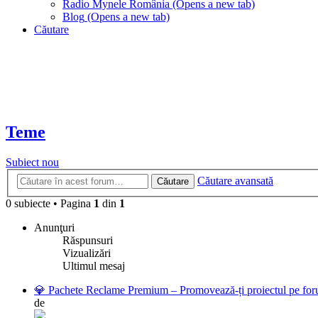
Radio Mynele România
(Opens a new tab)
Blog
(Opens a new tab)
Căutare
Teme
Subiect nou
Căutare avansată
Căutare
0 subiecte
•
Pagina
1
din
1
Anunţuri
Răspunsuri
Vizualizări
Ultimul mesaj
💎 Pachete Reclame Premium – Promovează-ți proiectul pe foru
de