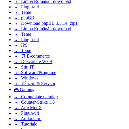
↳ Limba Română - download
↳ Plugin-uri
↳ Teme
↳ phpBB
↳ Download phpBB 3.3.14 (zip)
↳ Limba Română - download
↳ Teme
↳ Plugin-uri
↳ IPS
↳ Teme
↳ 🛒 E-commerce
↳ Dezvoltare WEB
↳ Știri IT
↳ Software/Programe
↳ Windows
↳ Vânzări & Servicii
🎮 Gaming
↳ Comunitate Gaming
↳ Counter-Strike 1.6
↳ AmxModX
↳ Plugin-uri
↳ Addons-uri
↳ Tutoriale