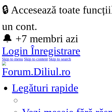
🔒 Accesează toate funcți
un cont.
🔔 +7 membri azi
Login
Înregistrare
Skip to menu
Skip to content
Skip to search
Legături rapide