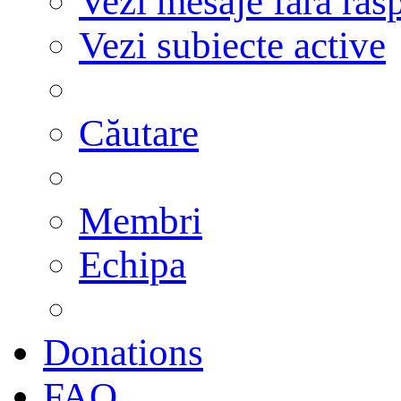
Vezi mesaje fără răs
Vezi subiecte active
Căutare
Membri
Echipa
Donations
FAQ