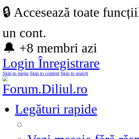
🔒 Accesează toate funcți
un cont.
🔔 +8 membri azi
Login
Înregistrare
Skip to menu
Skip to content
Skip to search
Legături rapide