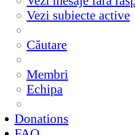
Vezi mesaje fără răs
Vezi subiecte active
Căutare
Membri
Echipa
Donations
FAQ