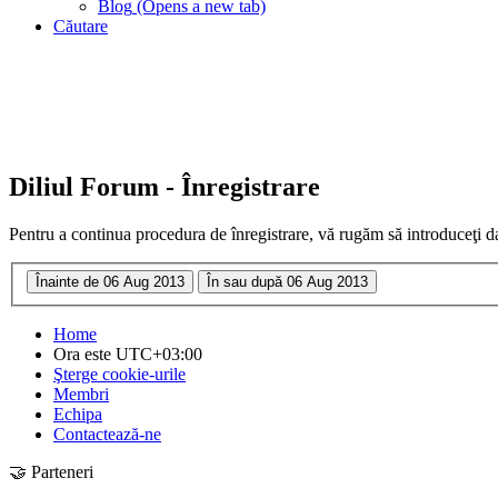
Blog
(Opens a new tab)
Căutare
Diliul Forum - Înregistrare
Pentru a continua procedura de înregistrare, vă rugăm să introduceţi da
Home
Ora este
UTC+03:00
Şterge cookie-urile
Membri
Echipa
Contactează-ne
🤝 Parteneri