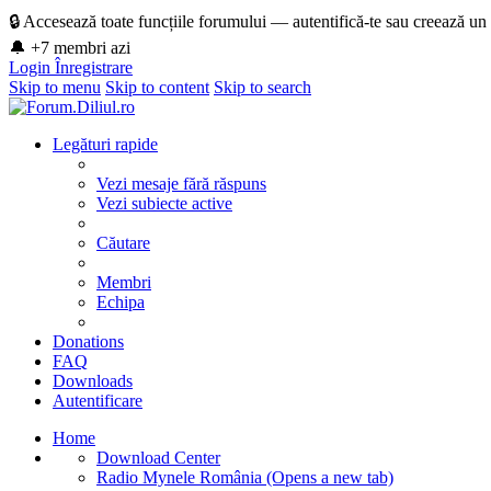
🔒 Accesează toate funcțiile forumului — autentifică-te sau creează un
🔔 +7 membri azi
Login
Înregistrare
Skip to menu
Skip to content
Skip to search
Legături rapide
Vezi mesaje fără răspuns
Vezi subiecte active
Căutare
Membri
Echipa
Donations
FAQ
Downloads
Autentificare
Home
Download Center
Radio Mynele România
(Opens a new tab)