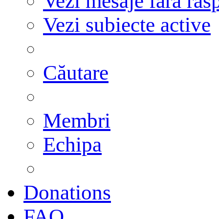
Vezi mesaje fără răs
Vezi subiecte active
Căutare
Membri
Echipa
Donations
FAQ