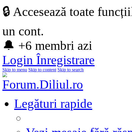
🔒 Accesează toate funcți
un cont.
🔔 +6 membri azi
Login
Înregistrare
Skip to menu
Skip to content
Skip to search
Legături rapide