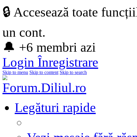
🔒 Accesează toate funcți
un cont.
🔔 +6 membri azi
Login
Înregistrare
Skip to menu
Skip to content
Skip to search
Legături rapide