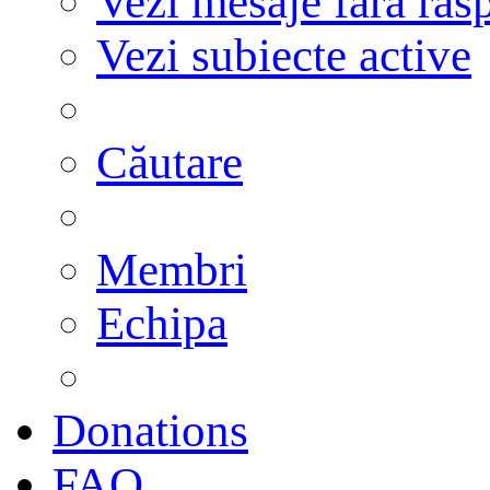
Vezi mesaje fără răs
Vezi subiecte active
Căutare
Membri
Echipa
Donations
FAQ