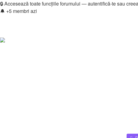
🔒 Accesează toate funcțiile forumului — autentifică-te sau cree
🔔 +5 membri azi
Login
Înregistrare
Legături rapide
Vezi mesaje fără răspuns
Vezi subiecte active
Căutare
Membri
Echipa
Donations
FAQ
Downloads
Autentificare
Înregistrare
Home
D