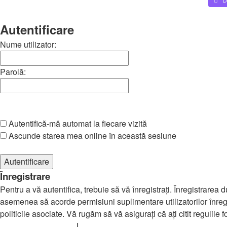
Căutare
Autentificare
Nume utilizator:
Parolă:
Am uitat parola
Autentifică-mă automat la fiecare vizită
Ascunde starea mea online în această sesiune
Înregistrare
Pentru a vă autentifica, trebuie să vă înregistraţi. Înregistrarea
asemenea să acorde permisiuni suplimentare utilizatorilor înregistr
politicile asociate. Vă rugăm să vă asiguraţi că aţi citit regulile
Termeni de utilizare
|
Politica de confidenţialitate