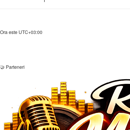
Înregistrare
Home
Ora este
UTC+03:00
Şterge cookie-urile
Membri
Echipa
Contactează-ne
🤝 Parteneri