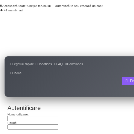
🔒 Accesează toate funcțiile forumului — autentifică-te sau creează un cont.
🔔 +7 membri azi
Login
Înregistrare
Legături rapide
Donations
FAQ
Downloads
Home
D
Autentificare
Nume utilizator:
Parolă:
Am uitat parola