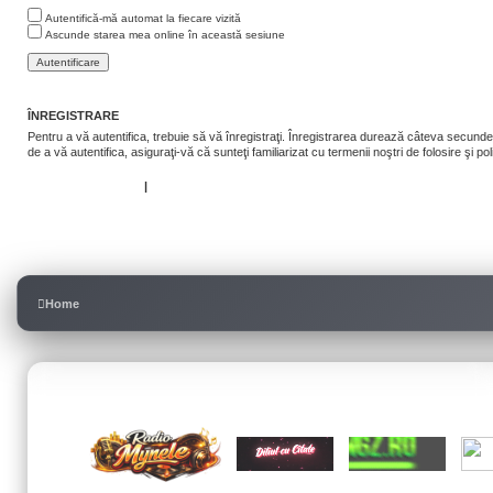
Autentifică-mă automat la fiecare vizită
Ascunde starea mea online în această sesiune
ÎNREGISTRARE
Pentru a vă autentifica, trebuie să vă înregistraţi. Înregistrarea durează câteva secunde, 
de a vă autentifica, asiguraţi-vă că sunteţi familiarizat cu termenii noştri de folosire şi po
Termeni de utilizare
|
Politica de confidenţialitate
Înregistrare
Home