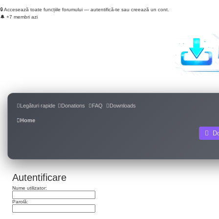
🔒 Accesează toate funcțiile forumului — autentifică-te sau creează un cont.
🔔 +7 membri azi
Login
Înregistrare
Legături rapide
Donations
FAQ
Downloads
Home
D
Autentificare
Nume utilizator:
Parolă:
Am uitat parola