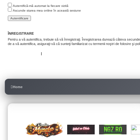
Autentifică-mă automat la fiecare vizită
Ascunde starea mea online în această sesiune
ÎNREGISTRARE
Pentru a vă autentifica, trebuie să vă înregistraţi. Înregistrarea durează câteva secunde, 
de a vă autentifica, asiguraţi-vă că sunteţi familiarizat cu termenii noştri de folosire şi po
Termeni de utilizare
|
Politica de confidenţialitate
Înregistrare
Home