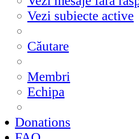
Vezi mesaje fără răs
Vezi subiecte active
Căutare
Membri
Echipa
Donations
FAQ