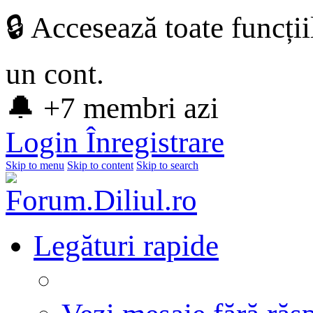
🔒 Accesează toate funcți
un cont.
🔔 +7 membri azi
Login
Înregistrare
Skip to menu
Skip to content
Skip to search
Legături rapide