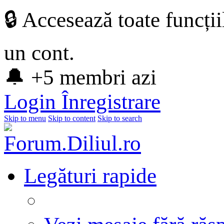
🔒 Accesează toate funcți
un cont.
🔔 +5 membri azi
Login
Înregistrare
Skip to menu
Skip to content
Skip to search
Legături rapide