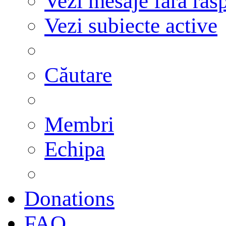
Vezi mesaje fără răs
Vezi subiecte active
Căutare
Membri
Echipa
Donations
FAQ