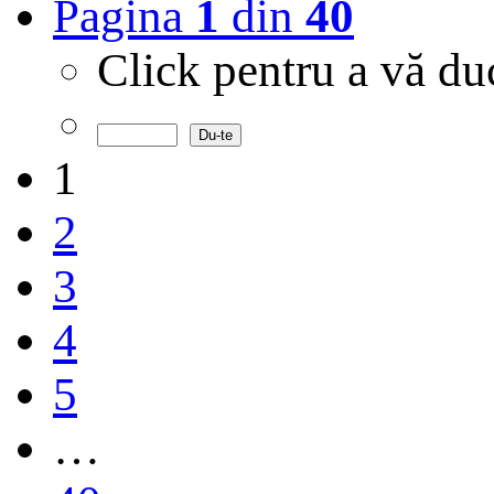
Pagina
1
din
40
Click pentru a vă d
1
2
3
4
5
…