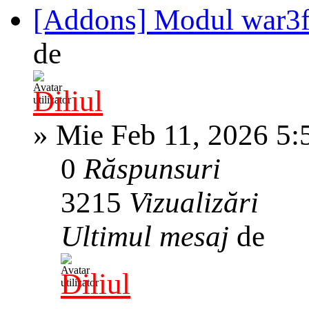
[Addons] Modul war3ft
de
Diliul
»
Mie Feb 11, 2026 5:
0
Răspunsuri
3215
Vizualizări
Ultimul mesaj
de
Diliul