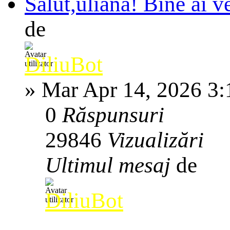
Salut,uliana! Bine ai v
de
DiliuBot
»
Mar Apr 14, 2026 3
0
Răspunsuri
29846
Vizualizări
Ultimul mesaj
de
DiliuBot