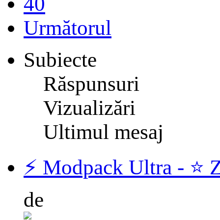
40
Următorul
Subiecte
Răspunsuri
Vizualizări
Ultimul mesaj
⚡️ Modpack Ultra - ⭐️ 
de