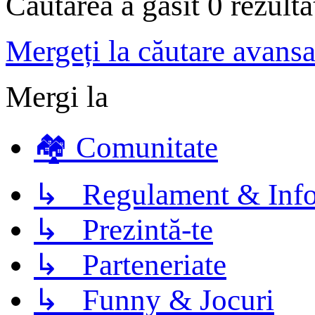
Căutarea a găsit 0 rezult
Mergeți la căutare avansa
Mergi la
🏘️ Comunitate
↳ Regulament & Info
↳ Prezintă-te
↳ Parteneriate
↳ Funny & Jocuri