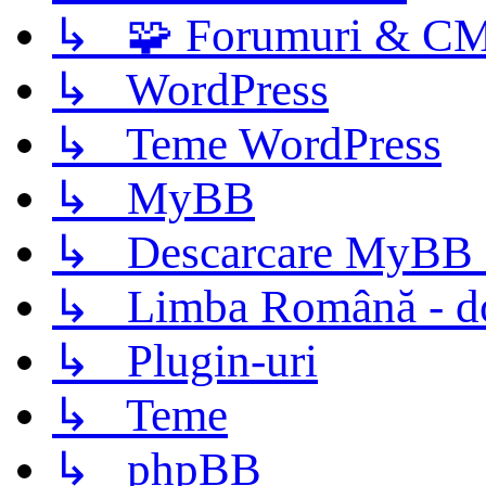
↳ 🧩 Forumuri & C
↳ WordPress
↳ Teme WordPress
↳ MyBB
↳ Descarcare MyBB 
↳ Limba Română - d
↳ Plugin-uri
↳ Teme
↳ phpBB