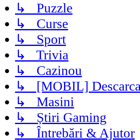
↳ Puzzle
↳ Curse
↳ Sport
↳ Trivia
↳ Cazinou
↳ [MOBIL] Descarca 
↳ Masini
↳ Știri Gaming
↳ Întrebări & Ajutor