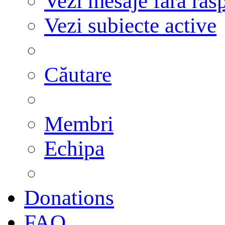
Vezi mesaje fără răs
Vezi subiecte active
Căutare
Membri
Echipa
Donations
FAQ