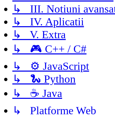
↳ III. Notiuni avansa
↳ IV. Aplicatii
↳ V. Extra
↳ 🎮 C++ / C#
↳ ⚙️ JavaScript
↳ 🐍 Python
↳ ☕ Java
↳ Platforme Web