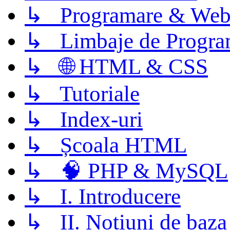
↳ Programare & Web
↳ Limbaje de Progra
↳ 🌐 HTML & CSS
↳ Tutoriale
↳ Index-uri
↳ Școala HTML
↳ 🧠 PHP & MySQL
↳ I. Introducere
↳ II. Notiuni de baza