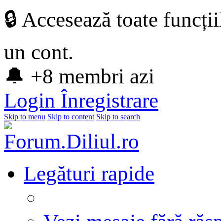
🔒 Accesează toate funcți
un cont.
🔔 +8 membri azi
Login
Înregistrare
Skip to menu
Skip to content
Skip to search
Legături rapide