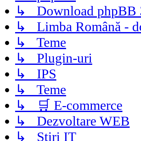
↳ Download phpBB 3.
↳ Limba Română - d
↳ Teme
↳ Plugin-uri
↳ IPS
↳ Teme
↳ 🛒 E-commerce
↳ Dezvoltare WEB
↳ Știri IT