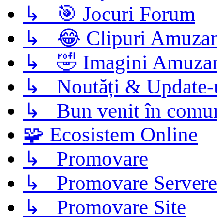
↳ 🎯 Jocuri Forum
↳ 😂 Clipuri Amuzan
↳ 🤣 Imagini Amuza
↳ Noutăți & Update-
↳ Bun venit în comun
🧩 Ecosistem Online
↳ Promovare
↳ Promovare Servere
↳ Promovare Site