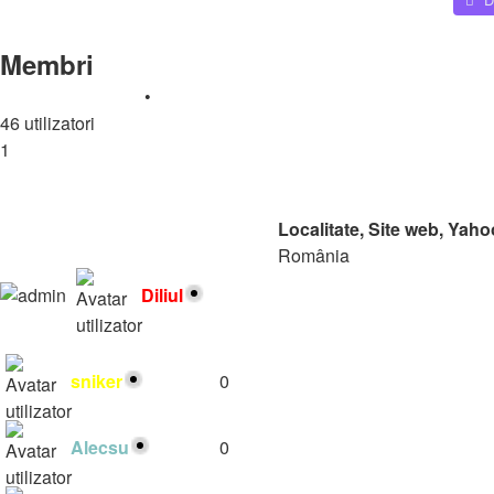
Căutare
Membri
Caută un membru
•
Toate
A
B
C
D
E
F
G
H
I
J
K
L
M
N
46 utilizatori
1
2
Următorul
Rang
Nume utilizator
Mesaje
Localitate, Site web, Yah
România
https://radiomynele.ro
Diliul
3834
diliulro@yahoo.com
Diliuul
sniker
0
Alecsu
0