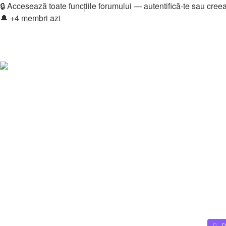
🔒 Accesează toate funcțiile forumului — autentifică-te sau cree
🔔 +4 membri azi
Login
Înregistrare
Legături rapide
Vezi mesaje fără răspuns
Vezi subiecte active
Căutare
Membri
Echipa
Donations
FAQ
Downloads
Autentificare
Înregistrare
Home
Membri
D