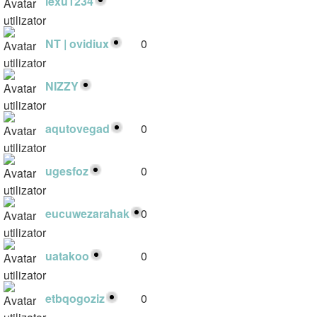
lexu1234
1
NT | ovidiux
0
NIZZY
1
aqutovegad
0
ugesfoz
0
eucuwezarahak
0
uatakoo
0
etbqogoziz
0