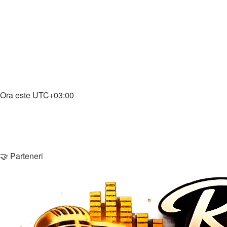
↳ Știri Gaming
↳ Întrebări & Ajutor
↳ Download Gaming
🎵 Muzică
↳ Muzică
↳ Download Muzică
Home
Ora este
UTC+03:00
Şterge cookie-urile
Membri
Echipa
Contactează-ne
🤝 Parteneri