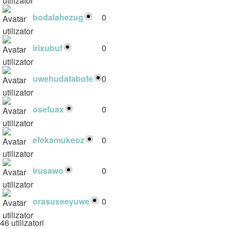
bodalahezug
0
irixubuf
0
uwehudafabofe
0
osefuax
0
efekamukeoz
0
irusawo
0
orasuxeeyuwe
0
46 utilizatori