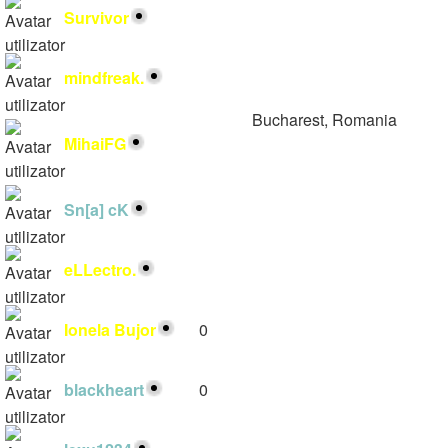
Survivor
8
mindfreak.
1
Bucharest, Romania
MihaiFG
1
https://help.forumgratuit.ro
forumgratuit
Sn[a] cK
1
eLLectro.
1
Ionela Bujor
0
blackheart
0