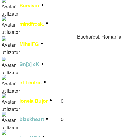
Survivor
8
mindfreak.
1
Bucharest, Romania
MihaiFG
1
https://help.forumgratuit.ro
forumgratuit
Sn[a] cK
1
eLLectro.
1
Ionela Bujor
0
blackheart
0