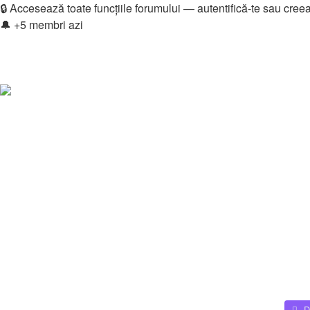
🔒 Accesează toate funcțiile forumului — autentifică-te sau cree
🔔 +5 membri azi
Login
Înregistrare
Legături rapide
Vezi mesaje fără răspuns
Vezi subiecte active
Căutare
Membri
Echipa
Donations
FAQ
Downloads
Autentificare
Înregistrare
Home
Membri
D