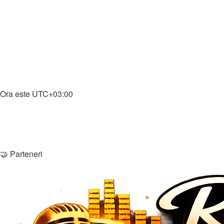
↳ Știri Gaming
↳ Întrebări & Ajutor
↳ Download Gaming
🎵 Muzică
↳ Muzică
↳ Download Muzică
Home
Ora este
UTC+03:00
Şterge cookie-urile
Membri
Echipa
Contactează-ne
🤝 Parteneri