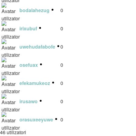
bodalahezug
0
irixubuf
0
uwehudafabofe
0
osefuax
0
efekamukeoz
0
irusawo
0
orasuxeeyuwe
0
46 utilizatori