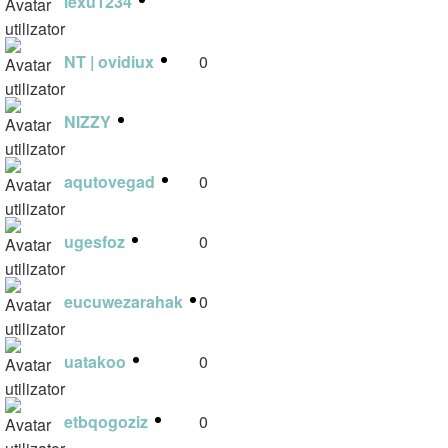
lexu1234
1
NT | ovidiux
0
NIZZY
1
aqutovegad
0
ugesfoz
0
eucuwezarahak
0
uatakoo
0
etbqogoziz
0