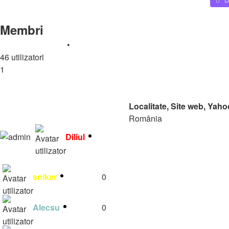
Căutare
Membri
Caută un membru
•
Toate
A
B
C
D
E
F
G
H
I
J
K
L
M
N
46 utilizatori
1
2
Următorul
Rang
Nume utilizator
Mesaje
Localitate, Site web, Yah
România
https://radiomynele.ro
Diliul
3834
diliulro@yahoo.com
Diliuul
sniker
0
Alecsu
0