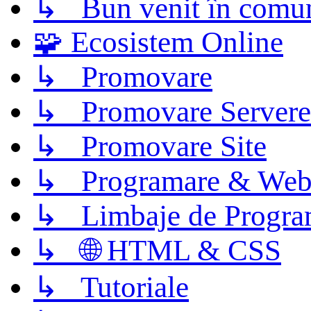
↳ Bun venit în comun
🧩 Ecosistem Online
↳ Promovare
↳ Promovare Servere
↳ Promovare Site
↳ Programare & Web
↳ Limbaje de Progra
↳ 🌐 HTML & CSS
↳ Tutoriale