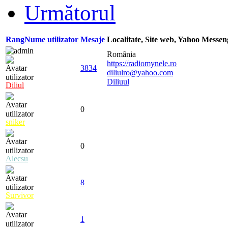
Următorul
Rang
Nume utilizator
Mesaje
Localitate, Site web, Yahoo Messe
România
https://radiomynele.ro
3834
diliulro@yahoo.com
Diliuul
Diliul
0
sniker
0
Alecsu
8
Survivor
1