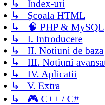
↳ Index-uri
↳ Școala HTML
↳ 🧠 PHP & MySQL
↳ I. Introducere
↳ II. Notiuni de baza
↳ III. Notiuni avansa
↳ IV. Aplicatii
↳ V. Extra
↳ 🎮 C++ / C#