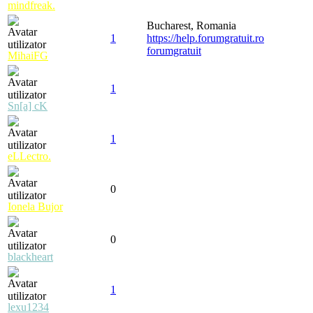
mindfreak.
Bucharest, Romania
1
https://help.forumgratuit.ro
forumgratuit
MihaiFG
1
Sn[a] cK
1
eLLectro.
0
Ionela Bujor
0
blackheart
1
lexu1234