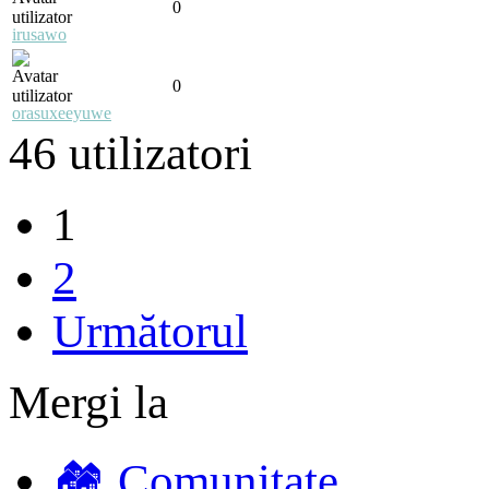
0
irusawo
0
orasuxeeyuwe
46 utilizatori
1
2
Următorul
Mergi la
🏘️ Comunitate