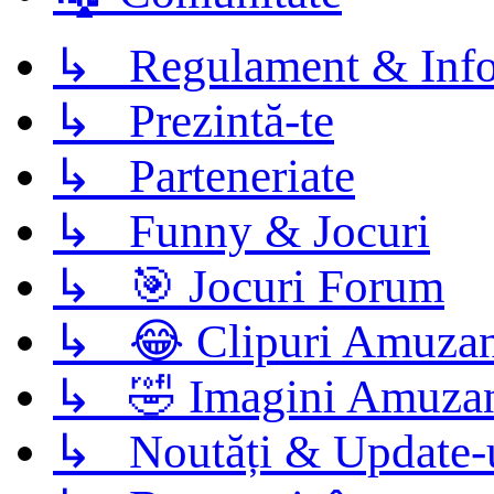
↳ Regulament & Info
↳ Prezintă-te
↳ Parteneriate
↳ Funny & Jocuri
↳ 🎯 Jocuri Forum
↳ 😂 Clipuri Amuzan
↳ 🤣 Imagini Amuza
↳ Noutăți & Update-