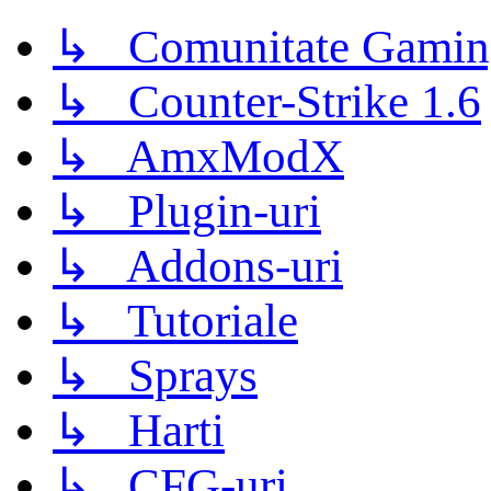
↳ Comunitate Gamin
↳ Counter-Strike 1.6
↳ AmxModX
↳ Plugin-uri
↳ Addons-uri
↳ Tutoriale
↳ Sprays
↳ Harti
↳ CFG-uri