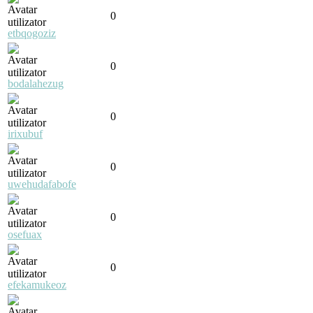
0
etbqogoziz
0
bodalahezug
0
irixubuf
0
uwehudafabofe
0
osefuax
0
efekamukeoz