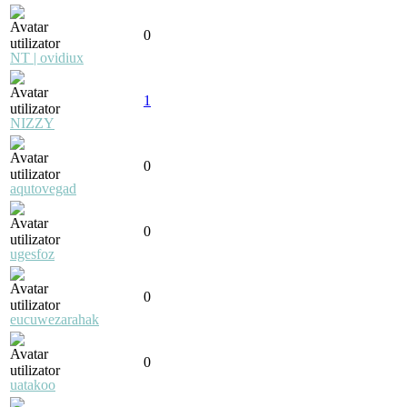
0
NT | ovidiux
1
NIZZY
0
aqutovegad
0
ugesfoz
0
eucuwezarahak
0
uatakoo