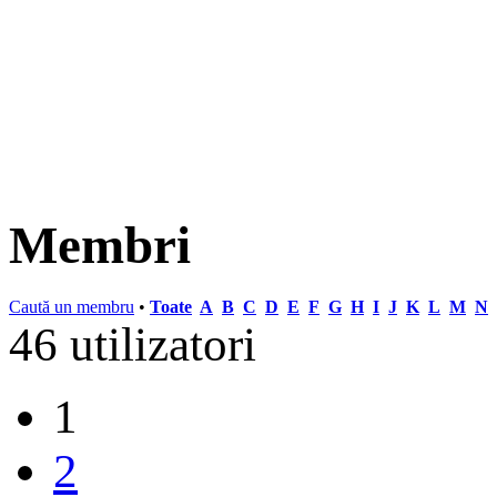
Membri
Caută un membru
•
Toate
A
B
C
D
E
F
G
H
I
J
K
L
M
N
46 utilizatori
1
2