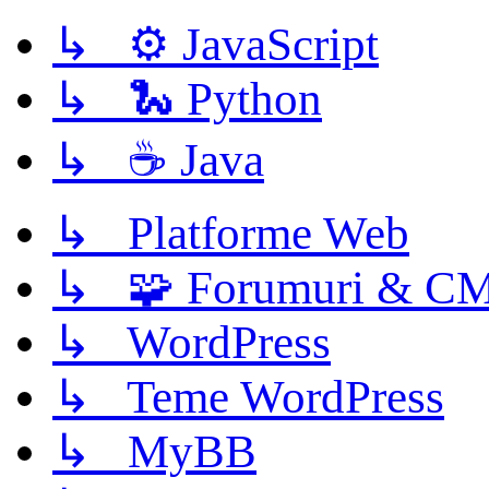
↳ ⚙️ JavaScript
↳ 🐍 Python
↳ ☕ Java
↳ Platforme Web
↳ 🧩 Forumuri & C
↳ WordPress
↳ Teme WordPress
↳ MyBB