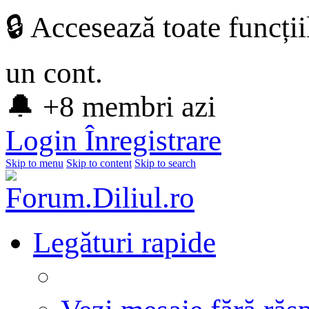
🔒 Accesează toate funcți
un cont.
🔔 +8 membri azi
Login
Înregistrare
Skip to menu
Skip to content
Skip to search
Legături rapide