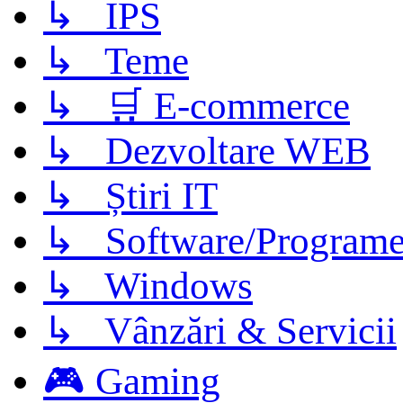
↳ IPS
↳ Teme
↳ 🛒 E-commerce
↳ Dezvoltare WEB
↳ Știri IT
↳ Software/Program
↳ Windows
↳ Vânzări & Servicii
🎮 Gaming