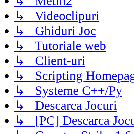
↳ Metin2
↳ Videoclipuri
↳ Ghiduri Joc
↳ Tutoriale web
↳ Client-uri
↳ Scripting Homepage
↳ Systeme C++/Py
↳ Descarca Jocuri
↳ [PC] Descarca Jocu