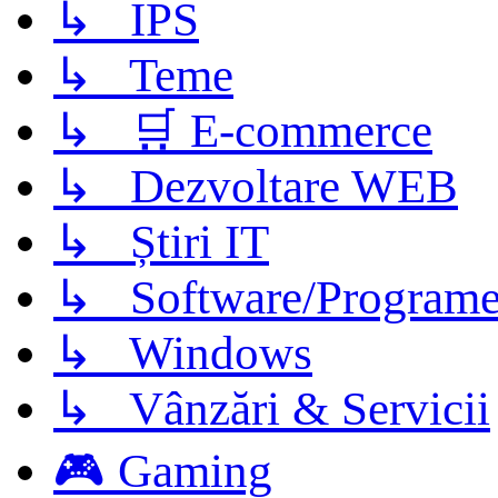
↳ IPS
↳ Teme
↳ 🛒 E-commerce
↳ Dezvoltare WEB
↳ Știri IT
↳ Software/Program
↳ Windows
↳ Vânzări & Servicii
🎮 Gaming