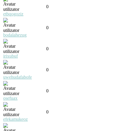
0
etbqogoziz
0
bodalahezug
0
irixubuf
0
uwehudafabofe
0
osefuax
0
efekamukeoz