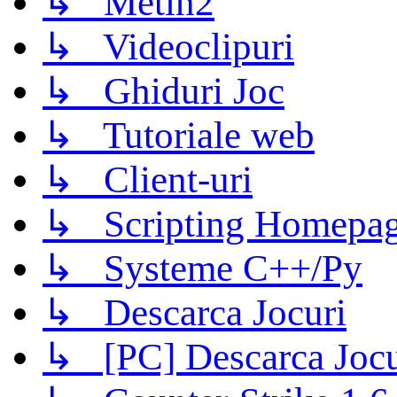
↳ Metin2
↳ Videoclipuri
↳ Ghiduri Joc
↳ Tutoriale web
↳ Client-uri
↳ Scripting Homepage
↳ Systeme C++/Py
↳ Descarca Jocuri
↳ [PC] Descarca Jocu