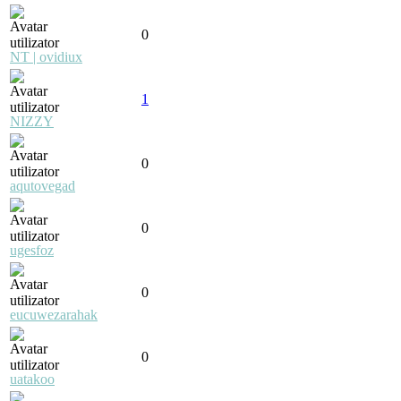
0
NT | ovidiux
1
NIZZY
0
aqutovegad
0
ugesfoz
0
eucuwezarahak
0
uatakoo