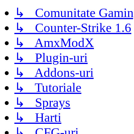
↳ Comunitate Gamin
↳ Counter-Strike 1.6
↳ AmxModX
↳ Plugin-uri
↳ Addons-uri
↳ Tutoriale
↳ Sprays
↳ Harti
↳ CFG-uri