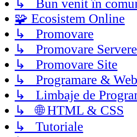
↳ Bun venit în comun
🧩 Ecosistem Online
↳ Promovare
↳ Promovare Servere
↳ Promovare Site
↳ Programare & Web
↳ Limbaje de Progra
↳ 🌐 HTML & CSS
↳ Tutoriale