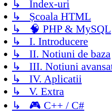
↳ Index-uri
↳ Școala HTML
↳ 🧠 PHP & MySQL
↳ I. Introducere
↳ II. Notiuni de baza
↳ III. Notiuni avansa
↳ IV. Aplicatii
↳ V. Extra
↳ 🎮 C++ / C#