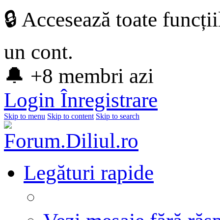
🔒 Accesează toate funcți
un cont.
🔔 +8 membri azi
Login
Înregistrare
Skip to menu
Skip to content
Skip to search
Legături rapide