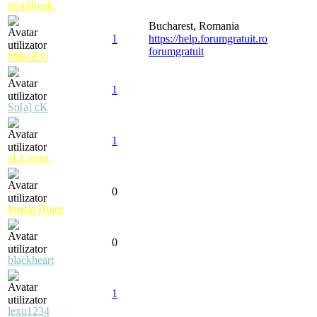
mindfreak.
Bucharest, Romania
1
https://help.forumgratuit.ro
forumgratuit
MihaiFG
1
Sn[a] cK
1
eLLectro.
0
Ionela Bujor
0
blackheart
1
lexu1234