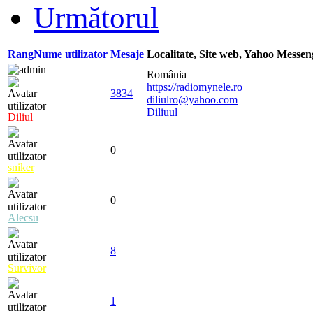
Următorul
Rang
Nume utilizator
Mesaje
Localitate, Site web, Yahoo Messe
România
https://radiomynele.ro
3834
diliulro@yahoo.com
Diliuul
Diliul
0
sniker
0
Alecsu
8
Survivor
1