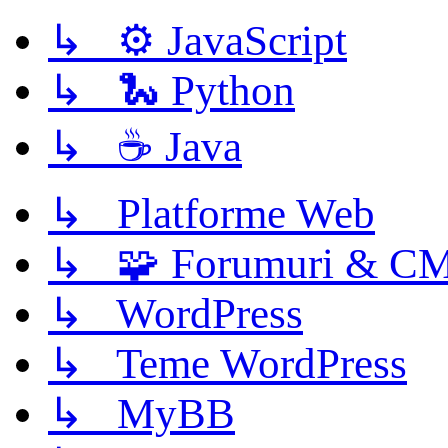
↳ ⚙️ JavaScript
↳ 🐍 Python
↳ ☕ Java
↳ Platforme Web
↳ 🧩 Forumuri & C
↳ WordPress
↳ Teme WordPress
↳ MyBB