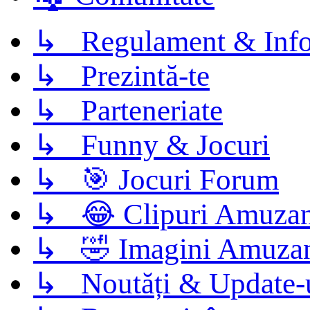
↳ Regulament & Info
↳ Prezintă-te
↳ Parteneriate
↳ Funny & Jocuri
↳ 🎯 Jocuri Forum
↳ 😂 Clipuri Amuzan
↳ 🤣 Imagini Amuza
↳ Noutăți & Update-