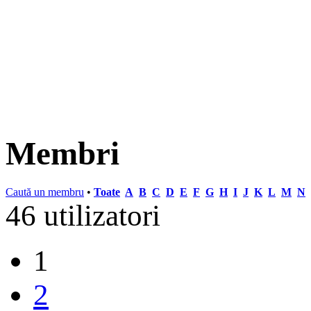
Membri
Caută un membru
•
Toate
A
B
C
D
E
F
G
H
I
J
K
L
M
N
46 utilizatori
1
2