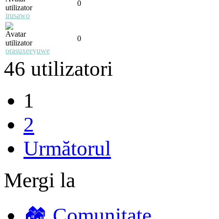
0
irusawo
0
orasuxeeyuwe
46 utilizatori
1
2
Următorul
Mergi la
🏘️ Comunitate