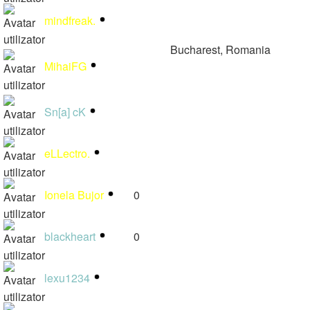
mindfreak.
1
Bucharest, Romania
MihaiFG
1
https://help.forumgratuit.ro
forumgratuit
Sn[a] cK
1
eLLectro.
1
Ionela Bujor
0
blackheart
0
lexu1234
1