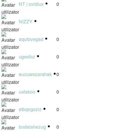
NT | ovidiux
0
NIZZY
1
aqutovegad
0
ugesfoz
0
eucuwezarahak
0
uatakoo
0
etbqogoziz
0
bodalahezug
0