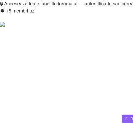
🔒 Accesează toate funcțiile forumului — autentifică-te sau cree
🔔 +5 membri azi
Login
Înregistrare
Legături rapide
Vezi mesaje fără răspuns
Vezi subiecte active
Căutare
Membri
Echipa
Donations
FAQ
Downloads
Autentificare
Înregistrare
Home
Membri
D
Căutare