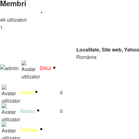
Membri
Caută un membru
•
Toate
A
B
C
D
E
F
G
H
I
J
K
L
M
N
46 utilizatori
1
2
Următorul
Rang
Nume utilizator
Mesaje
Localitate, Site web, Yah
România
https://radiomynele.ro
Diliul
3834
diliulro@yahoo.com
Diliuul
sniker
0
Alecsu
0
Survivor
8