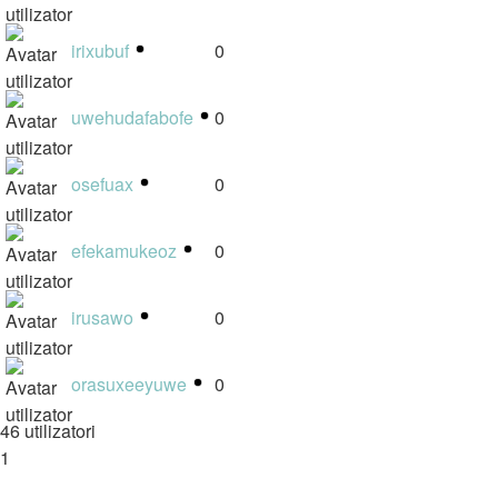
irixubuf
0
uwehudafabofe
0
osefuax
0
efekamukeoz
0
irusawo
0
orasuxeeyuwe
0
46 utilizatori
1
2