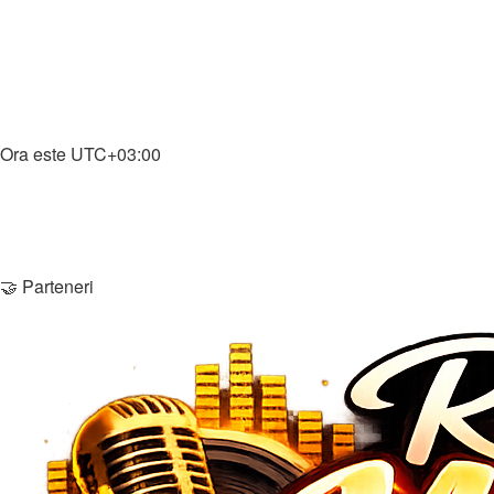
↳ Download Gaming
🎵 Muzică
↳ Muzică
↳ Download Muzică
Home
Ora este
UTC+03:00
Şterge cookie-urile
Membri
Echipa
Contactează-ne
🤝 Parteneri