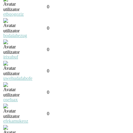
0
etbqogoziz
0
bodalahezug
0
irixubuf
0
uwehudafabofe
0
osefuax
0
efekamukeoz