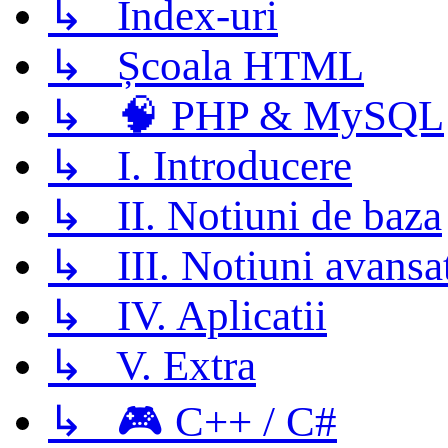
↳ Index-uri
↳ Școala HTML
↳ 🧠 PHP & MySQL
↳ I. Introducere
↳ II. Notiuni de baza
↳ III. Notiuni avansa
↳ IV. Aplicatii
↳ V. Extra
↳ 🎮 C++ / C#