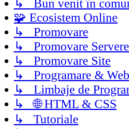
↳ Bun venit în comun
🧩 Ecosistem Online
↳ Promovare
↳ Promovare Servere
↳ Promovare Site
↳ Programare & Web
↳ Limbaje de Progra
↳ 🌐 HTML & CSS
↳ Tutoriale