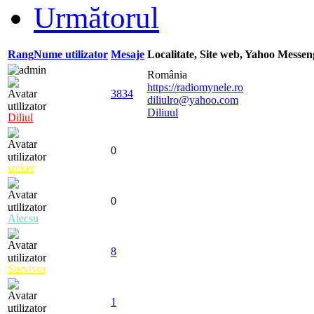
Următorul
Rang
Nume utilizator
Mesaje
Localitate, Site web, Yahoo Messe
România
https://radiomynele.ro
3834
diliulro@yahoo.com
Diliuul
Diliul
0
sniker
0
Alecsu
8
Survivor
1