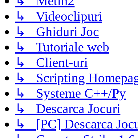
↳ Metin2
↳ Videoclipuri
↳ Ghiduri Joc
↳ Tutoriale web
↳ Client-uri
↳ Scripting Homepage
↳ Systeme C++/Py
↳ Descarca Jocuri
↳ [PC] Descarca Jocu