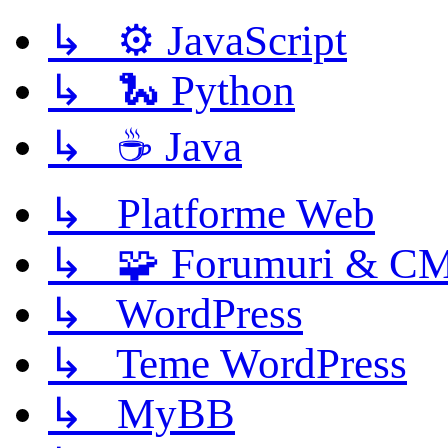
↳ ⚙️ JavaScript
↳ 🐍 Python
↳ ☕ Java
↳ Platforme Web
↳ 🧩 Forumuri & C
↳ WordPress
↳ Teme WordPress
↳ MyBB