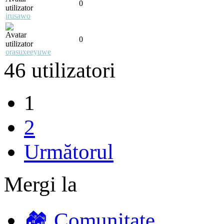
0
irusawo
0
orasuxeeyuwe
46 utilizatori
1
2
Următorul
Mergi la
🏘️ Comunitate