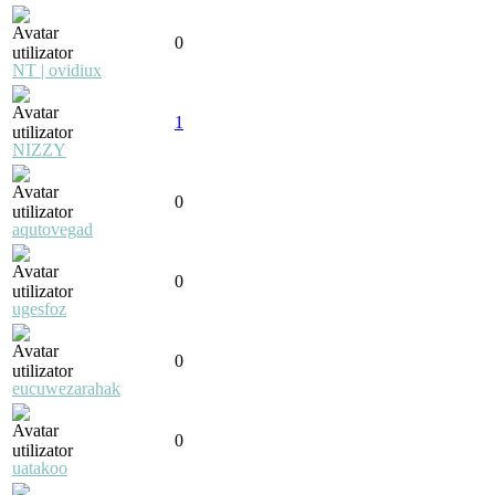
0
NT | ovidiux
1
NIZZY
0
aqutovegad
0
ugesfoz
0
eucuwezarahak
0
uatakoo