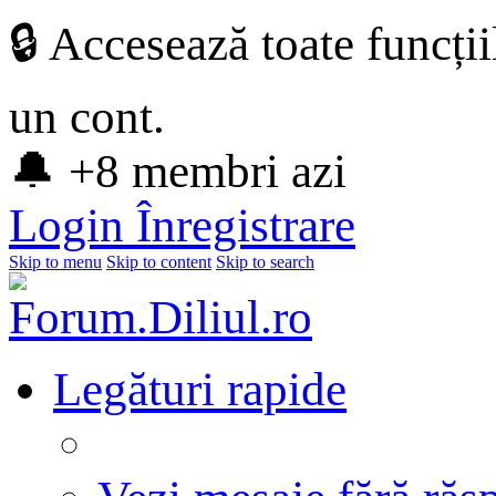
🔒 Accesează toate funcți
un cont.
🔔 +8 membri azi
Login
Înregistrare
Skip to menu
Skip to content
Skip to search
Legături rapide