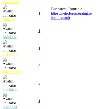
mindfreak.
Bucharest, Romania
1
https://help.forumgratuit.ro
forumgratuit
MihaiFG
1
Sn[a] cK
1
eLLectro.
0
Ionela Bujor
0
blackheart
1
lexu1234