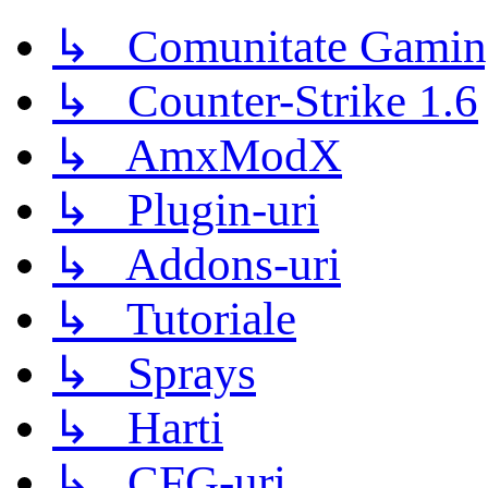
↳ Comunitate Gamin
↳ Counter-Strike 1.6
↳ AmxModX
↳ Plugin-uri
↳ Addons-uri
↳ Tutoriale
↳ Sprays
↳ Harti
↳ CFG-uri