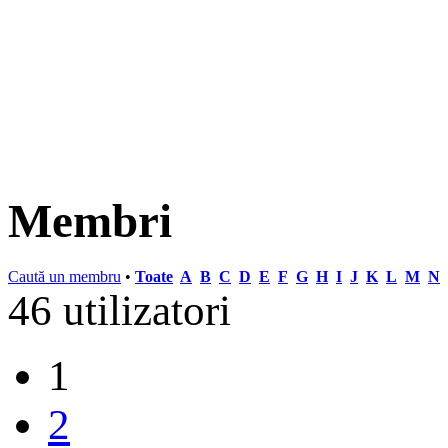
Membri
Caută un membru
•
Toate
A
B
C
D
E
F
G
H
I
J
K
L
M
N
46 utilizatori
1
2