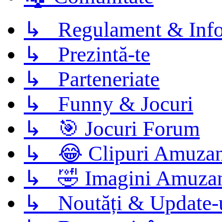
↳ Regulament & Info
↳ Prezintă-te
↳ Parteneriate
↳ Funny & Jocuri
↳ 🎯 Jocuri Forum
↳ 😂 Clipuri Amuzan
↳ 🤣 Imagini Amuza
↳ Noutăți & Update-