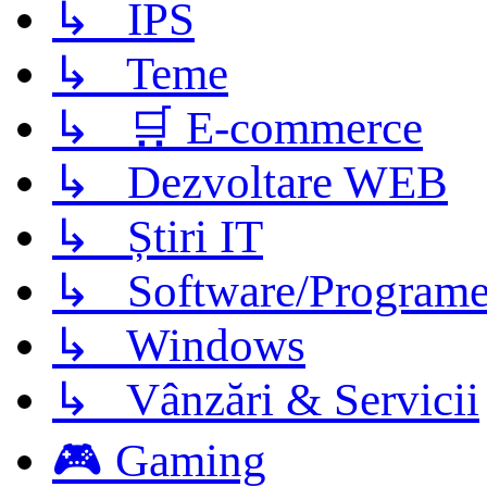
↳ IPS
↳ Teme
↳ 🛒 E-commerce
↳ Dezvoltare WEB
↳ Știri IT
↳ Software/Program
↳ Windows
↳ Vânzări & Servicii
🎮 Gaming