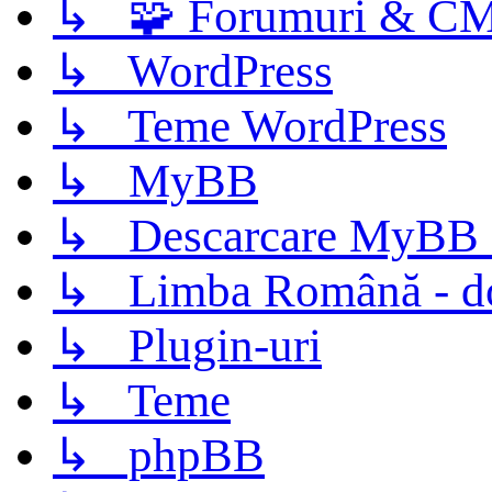
↳ 🧩 Forumuri & C
↳ WordPress
↳ Teme WordPress
↳ MyBB
↳ Descarcare MyBB 
↳ Limba Română - d
↳ Plugin-uri
↳ Teme
↳ phpBB