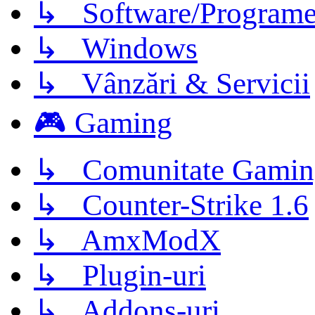
↳ Software/Program
↳ Windows
↳ Vânzări & Servicii
🎮 Gaming
↳ Comunitate Gamin
↳ Counter-Strike 1.6
↳ AmxModX
↳ Plugin-uri
↳ Addons-uri