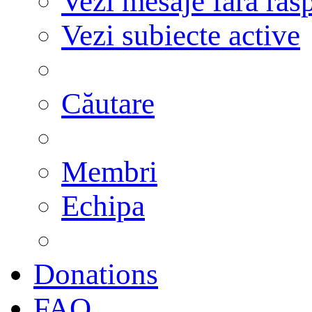
Vezi mesaje fără răs
Vezi subiecte active
Căutare
Membri
Echipa
Donations
FAQ