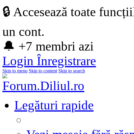
🔒 Accesează toate funcți
un cont.
🔔 +7 membri azi
Login
Înregistrare
Skip to menu
Skip to content
Skip to search
Legături rapide