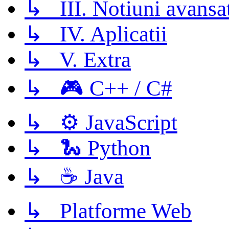
↳ III. Notiuni avansa
↳ IV. Aplicatii
↳ V. Extra
↳ 🎮 C++ / C#
↳ ⚙️ JavaScript
↳ 🐍 Python
↳ ☕ Java
↳ Platforme Web