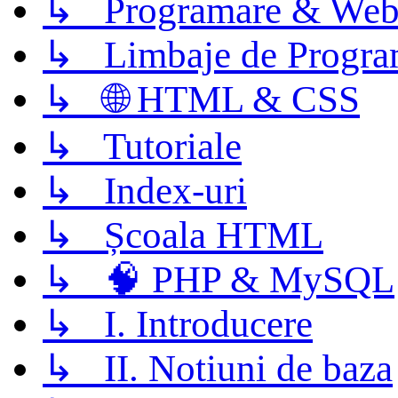
↳ Programare & Web
↳ Limbaje de Progra
↳ 🌐 HTML & CSS
↳ Tutoriale
↳ Index-uri
↳ Școala HTML
↳ 🧠 PHP & MySQL
↳ I. Introducere
↳ II. Notiuni de baza