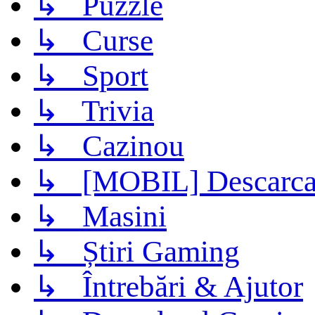
↳ Puzzle
↳ Curse
↳ Sport
↳ Trivia
↳ Cazinou
↳ [MOBIL] Descarca 
↳ Masini
↳ Știri Gaming
↳ Întrebări & Ajutor