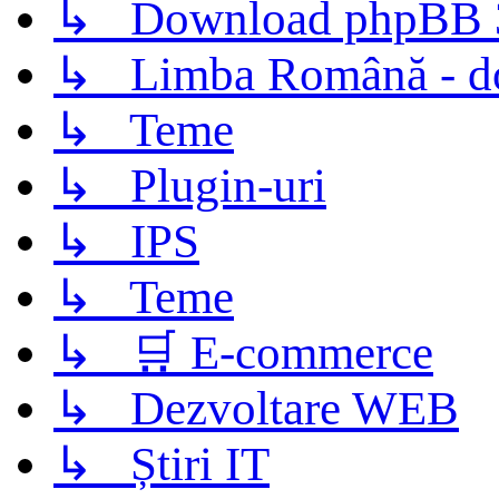
↳ Download phpBB 3.
↳ Limba Română - d
↳ Teme
↳ Plugin-uri
↳ IPS
↳ Teme
↳ 🛒 E-commerce
↳ Dezvoltare WEB
↳ Știri IT