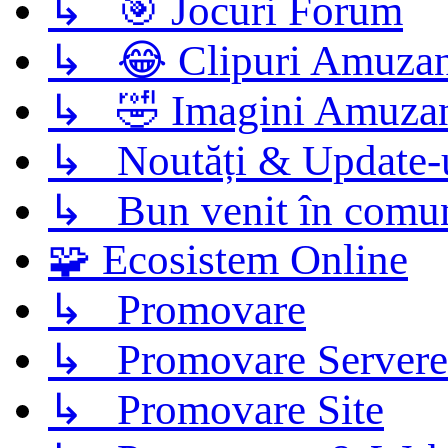
↳ 🎯 Jocuri Forum
↳ 😂 Clipuri Amuzan
↳ 🤣 Imagini Amuza
↳ Noutăți & Update-
↳ Bun venit în comun
🧩 Ecosistem Online
↳ Promovare
↳ Promovare Servere
↳ Promovare Site