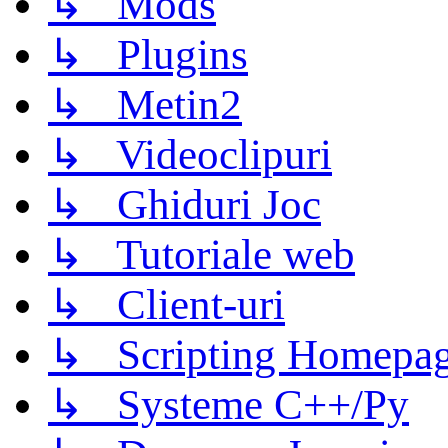
↳ Mods
↳ Plugins
↳ Metin2
↳ Videoclipuri
↳ Ghiduri Joc
↳ Tutoriale web
↳ Client-uri
↳ Scripting Homepage
↳ Systeme C++/Py