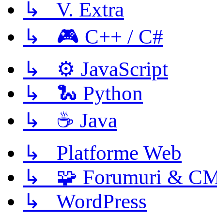
↳ V. Extra
↳ 🎮 C++ / C#
↳ ⚙️ JavaScript
↳ 🐍 Python
↳ ☕ Java
↳ Platforme Web
↳ 🧩 Forumuri & C
↳ WordPress