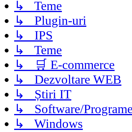
↳ Teme
↳ Plugin-uri
↳ IPS
↳ Teme
↳ 🛒 E-commerce
↳ Dezvoltare WEB
↳ Știri IT
↳ Software/Program
↳ Windows