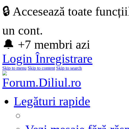
🔒 Accesează toate funcți
un cont.
🔔 +7 membri azi
Login
Înregistrare
Skip to menu
Skip to content
Skip to search
Legături rapide