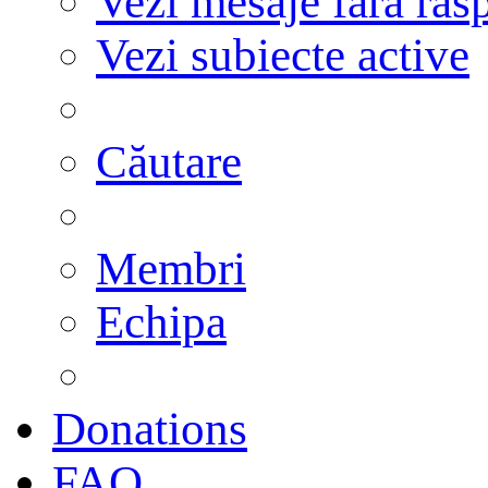
Vezi mesaje fără răs
Vezi subiecte active
Căutare
Membri
Echipa
Donations
FAQ