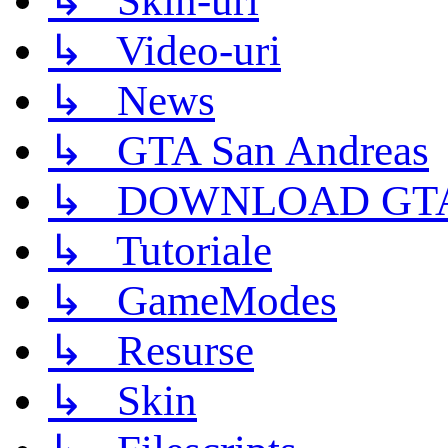
↳ Skin-uri
↳ Video-uri
↳ News
↳ GTA San Andreas
↳ DOWNLOAD GTA
↳ Tutoriale
↳ GameModes
↳ Resurse
↳ Skin