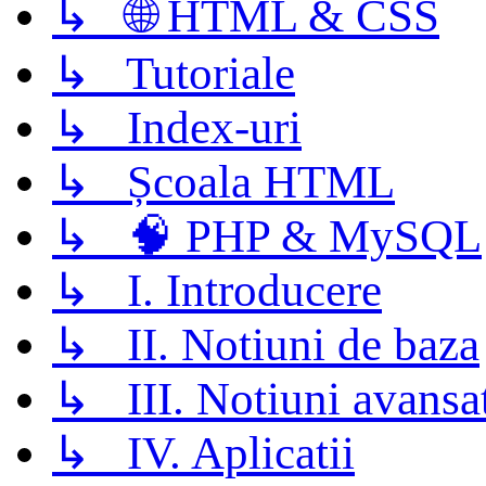
↳ 🌐 HTML & CSS
↳ Tutoriale
↳ Index-uri
↳ Școala HTML
↳ 🧠 PHP & MySQL
↳ I. Introducere
↳ II. Notiuni de baza
↳ III. Notiuni avansa
↳ IV. Aplicatii