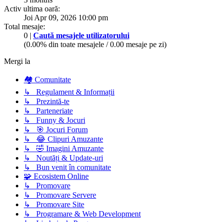
Activ ultima oară:
Joi Apr 09, 2026 10:00 pm
Total mesaje:
0 |
Caută mesajele utilizatorului
(0.00% din toate mesajele / 0.00 mesaje pe zi)
Mergi la
🏘️ Comunitate
↳ Regulament & Informații
↳ Prezintă-te
↳ Parteneriate
↳ Funny & Jocuri
↳ 🎯 Jocuri Forum
↳ 😂 Clipuri Amuzante
↳ 🤣 Imagini Amuzante
↳ Noutăți & Update-uri
↳ Bun venit în comunitate
🧩 Ecosistem Online
↳ Promovare
↳ Promovare Servere
↳ Promovare Site
↳ Programare & Web Development