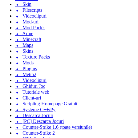
↳ Skin
↳ Filescripts
↳ Videoclipuri
↳ Mod-uri
↳ Mod Pack's
↳ Arme
↳ Minecraft
↳ Maps
↳ Skins
↳ Texture Packs
↳ Mods
↳ Plugins
↳ Metin2
↳ Videoclipuri
↳ Ghiduri Joc
↳ Tutoriale web
↳ Client-uri
↳ Scripting Homepage Gratuit
↳ Systeme C++/Py
↳ Descarca Jocuri
↳ [PC] Descarca Jocuri
↳ Counter-Strike 1.6 (toate versiunile)
↳ Counter-Strike 2