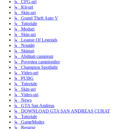
↳ CFG-uri
↳ Kit-uri
↳ Skin-uri
↳ Grand Theft Auto V
↳ Tutoriale
↳ Moduri
↳ Skin-uri
↳ League Of Legends
↳ Noutăți
↳ Skinuri
↳ Abilitati campioni
↳ Povestea campionilor
↳ Champion Spotlight
↳ Video-uri
↳ PUBG
↳ Tutoriale
↳ Skin-uri
↳ Video-uri
↳ News
↳ GTA San Andreas
↳ DOWNLOAD GTA SAN ANDREAS CURAT
↳ Tutoriale
↳ GameModes
↳ Resurse