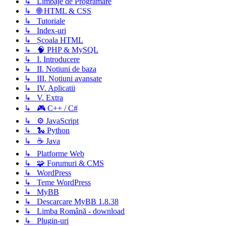
↳ Limbaje de Programare
↳ 🌐 HTML & CSS
↳ Tutoriale
↳ Index-uri
↳ Școala HTML
↳ 🧠 PHP & MySQL
↳ I. Introducere
↳ II. Notiuni de baza
↳ III. Notiuni avansate
↳ IV. Aplicatii
↳ V. Extra
↳ 🎮 C++ / C#
↳ ⚙️ JavaScript
↳ 🐍 Python
↳ ☕ Java
↳ Platforme Web
↳ 🧩 Forumuri & CMS
↳ WordPress
↳ Teme WordPress
↳ MyBB
↳ Descarcare MyBB 1.8.38
↳ Limba Română - download
↳ Plugin-uri