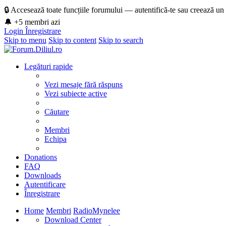
🔒 Accesează toate funcțiile forumului — autentifică-te sau creează un
🔔 +5 membri azi
Login
Înregistrare
Skip to menu
Skip to content
Skip to search
Legături rapide
Vezi mesaje fără răspuns
Vezi subiecte active
Căutare
Membri
Echipa
Donations
FAQ
Downloads
Autentificare
Înregistrare
Home
Membri
RadioMynelee
Download Center