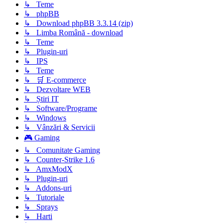
↳ Teme
↳ phpBB
↳ Download phpBB 3.3.14 (zip)
↳ Limba Română - download
↳ Teme
↳ Plugin-uri
↳ IPS
↳ Teme
↳ 🛒 E-commerce
↳ Dezvoltare WEB
↳ Știri IT
↳ Software/Programe
↳ Windows
↳ Vânzări & Servicii
🎮 Gaming
↳ Comunitate Gaming
↳ Counter-Strike 1.6
↳ AmxModX
↳ Plugin-uri
↳ Addons-uri
↳ Tutoriale
↳ Sprays
↳ Harti