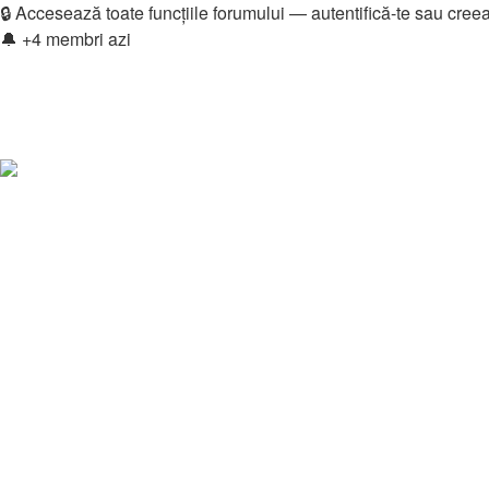
🔒 Accesează toate funcțiile forumului — autentifică-te sau cree
🔔 +4 membri azi
Login
Înregistrare
Skip to menu
Skip to content
Skip to search
Legături rapide
Vezi mesaje fără răspuns
Vezi subiecte active
Căutare
Membri
Echipa
Donations
FAQ
Downloads
Autentificare
Înregistrare
Home
Membri
eLLectro.