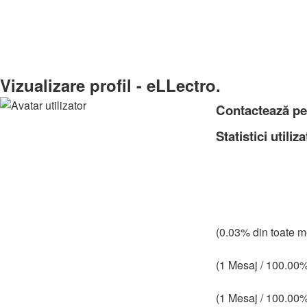
Download Center
(Opens
Radio Mynele România
(Opens
a
Blog
Căutare
a
new
new
tab)
Vizualizare profil - eLLectro.
tab)
Contactează pe
Statistici utiliza
(0.03% din toate m
(1 Mesaj / 100.00% 
(1 Mesaj / 100.00% 