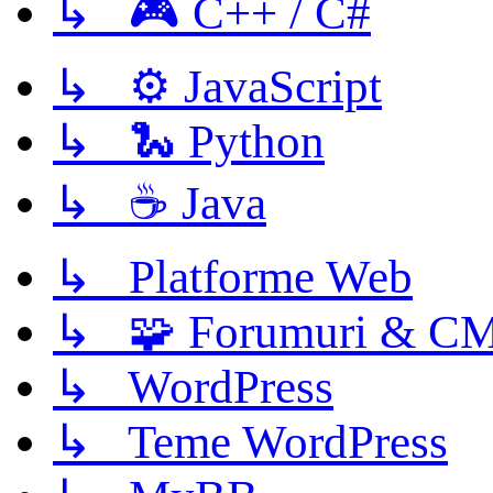
↳ 🎮 C++ / C#
↳ ⚙️ JavaScript
↳ 🐍 Python
↳ ☕ Java
↳ Platforme Web
↳ 🧩 Forumuri & C
↳ WordPress
↳ Teme WordPress