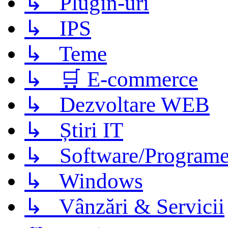
↳ Plugin-uri
↳ IPS
↳ Teme
↳ 🛒 E-commerce
↳ Dezvoltare WEB
↳ Știri IT
↳ Software/Program
↳ Windows
↳ Vânzări & Servicii