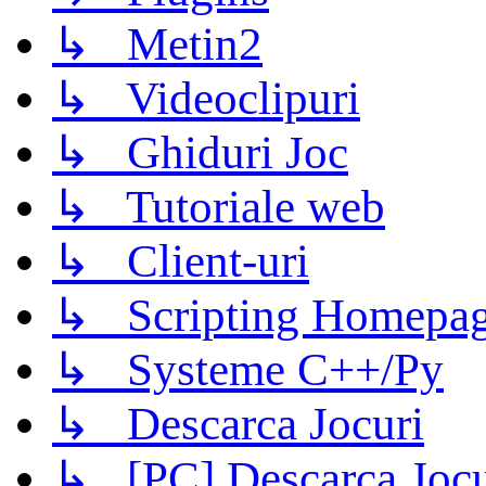
↳ Metin2
↳ Videoclipuri
↳ Ghiduri Joc
↳ Tutoriale web
↳ Client-uri
↳ Scripting Homepage
↳ Systeme C++/Py
↳ Descarca Jocuri
↳ [PC] Descarca Jocu