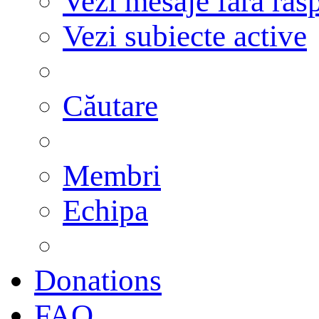
Vezi mesaje fără răs
Vezi subiecte active
Căutare
Membri
Echipa
Donations
FAQ