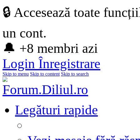
🔒 Accesează toate funcți
un cont.
🔔 +8 membri azi
Login
Înregistrare
Skip to menu
Skip to content
Skip to search
Legături rapide