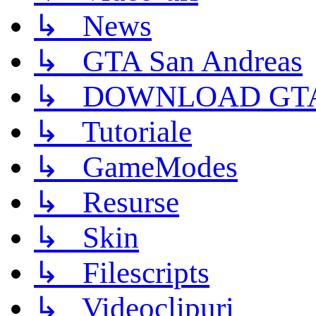
↳ News
↳ GTA San Andreas
↳ DOWNLOAD GTA
↳ Tutoriale
↳ GameModes
↳ Resurse
↳ Skin
↳ Filescripts
↳ Videoclipuri