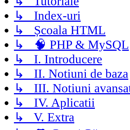
↳ Tutoriale
↳ Index-uri
↳ Școala HTML
↳ 🧠 PHP & MySQL
↳ I. Introducere
↳ II. Notiuni de baza
↳ III. Notiuni avansa
↳ IV. Aplicatii
↳ V. Extra