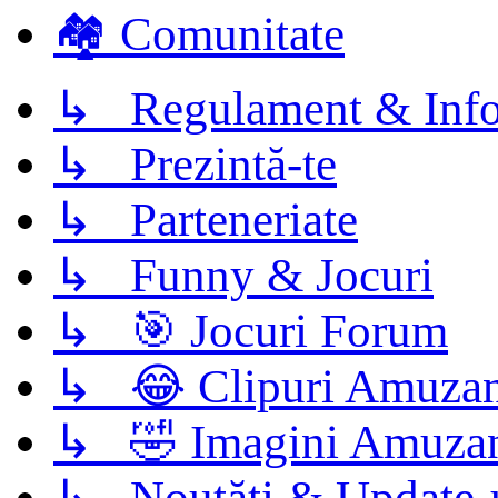
🏘️ Comunitate
↳ Regulament & Info
↳ Prezintă-te
↳ Parteneriate
↳ Funny & Jocuri
↳ 🎯 Jocuri Forum
↳ 😂 Clipuri Amuzan
↳ 🤣 Imagini Amuza
↳ Noutăți & Update-