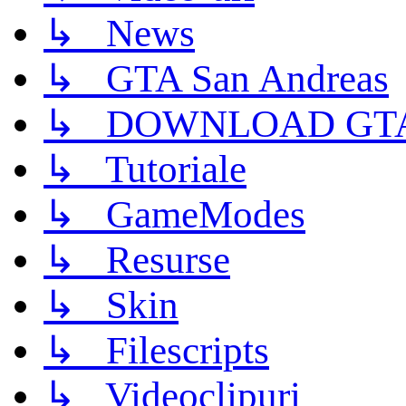
↳ News
↳ GTA San Andreas
↳ DOWNLOAD GTA
↳ Tutoriale
↳ GameModes
↳ Resurse
↳ Skin
↳ Filescripts
↳ Videoclipuri