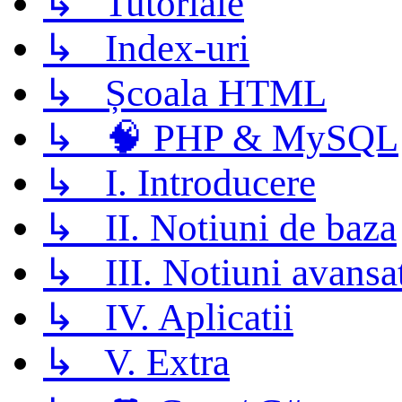
↳ Tutoriale
↳ Index-uri
↳ Școala HTML
↳ 🧠 PHP & MySQL
↳ I. Introducere
↳ II. Notiuni de baza
↳ III. Notiuni avansa
↳ IV. Aplicatii
↳ V. Extra