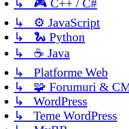
↳ 🎮 C++ / C#
↳ ⚙️ JavaScript
↳ 🐍 Python
↳ ☕ Java
↳ Platforme Web
↳ 🧩 Forumuri & C
↳ WordPress
↳ Teme WordPress