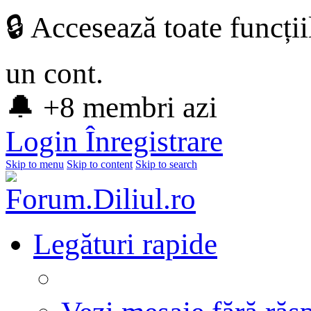
🔒 Accesează toate funcți
un cont.
🔔 +8 membri azi
Login
Înregistrare
Skip to menu
Skip to content
Skip to search
Legături rapide