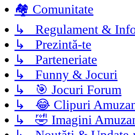
🏘️ Comunitate
↳ Regulament & Info
↳ Prezintă-te
↳ Parteneriate
↳ Funny & Jocuri
↳ 🎯 Jocuri Forum
↳ 😂 Clipuri Amuzan
↳ 🤣 Imagini Amuza
↳ Noutăți & Update-