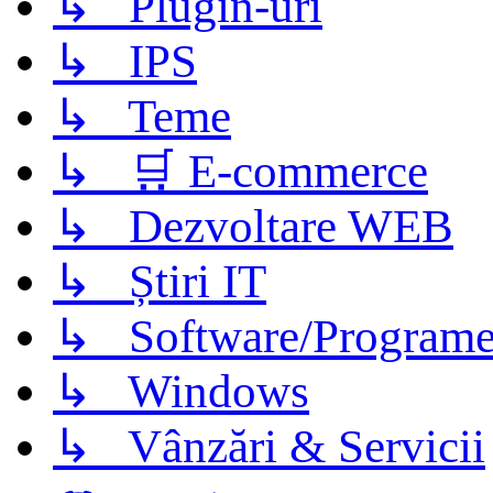
↳ Plugin-uri
↳ IPS
↳ Teme
↳ 🛒 E-commerce
↳ Dezvoltare WEB
↳ Știri IT
↳ Software/Program
↳ Windows
↳ Vânzări & Servicii