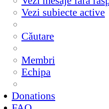
Vezi mesaje fără răs
Vezi subiecte active
Căutare
Membri
Echipa
Donations
FAQ