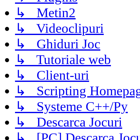
↳ Metin2
↳ Videoclipuri
↳ Ghiduri Joc
↳ Tutoriale web
↳ Client-uri
↳ Scripting Homepage
↳ Systeme C++/Py
↳ Descarca Jocuri
↳ [PC] Descarca Jocu