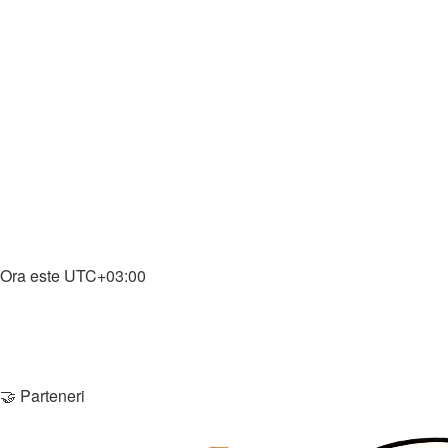
↳ Trivia
↳ Cazinou
↳ [MOBIL] Descarca Jocuri
↳ Masini
↳ Știri Gaming
↳ Întrebări & Ajutor
↳ Download Gaming
🎵 Muzică
↳ Muzică
↳ Download Muzică
Home
Ora este
UTC+03:00
Şterge cookie-urile
Membri
Echipa
Contactează-ne
🤝 Parteneri