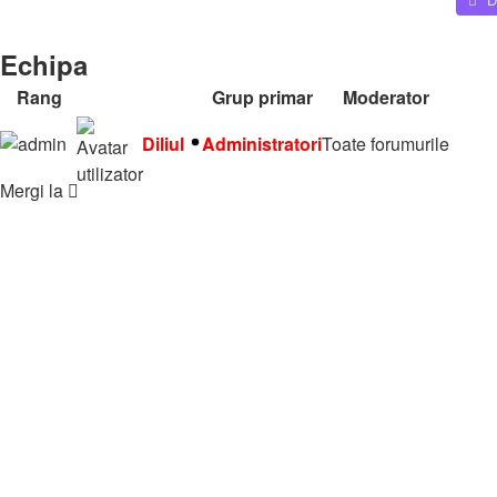
Căutare
Echipa
Rang
Administratori
Grup primar
Moderator
Diliul
Administratori
Toate forumurile
Mergi la
🏘️ Comunitate
↳ Regulament & Informații
↳ Prezintă-te
↳ Parteneriate
↳ Funny & Jocuri
↳ 🎯 Jocuri Forum
↳ 😂 Clipuri Amuzante
↳ 🤣 Imagini Amuzante
↳ Noutăți & Update-uri
↳ Bun venit în comunitate
🧩 Ecosistem Online