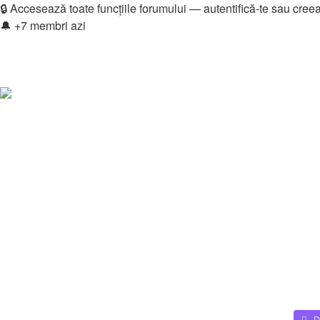
🔒 Accesează toate funcțiile forumului — autentifică-te sau cree
🔔 +7 membri azi
Login
Înregistrare
Legături rapide
Vezi mesaje fără răspuns
Vezi subiecte active
Căutare
Membri
Echipa
Donations
FAQ
Downloads
Autentificare
Înregistrare
Home
Echipa
D