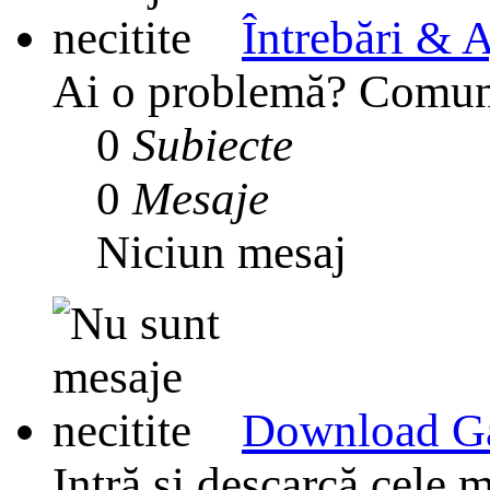
Întrebări & A
Ai o problemă? Comunit
0
Subiecte
0
Mesaje
Niciun mesaj
Download G
Intră și descarcă cele m