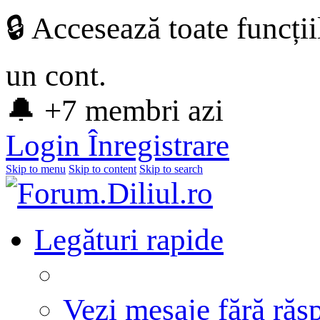
🔒 Accesează toate funcți
un cont.
🔔 +7 membri azi
Login
Înregistrare
Skip to menu
Skip to content
Skip to search
Legături rapide
Vezi mesaje fără răs