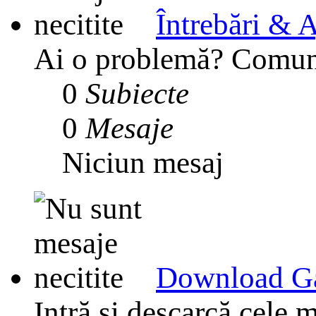
Întrebări & A
Ai o problemă? Comunit
0
Subiecte
0
Mesaje
Niciun mesaj
Download G
Intră și descarcă cele m