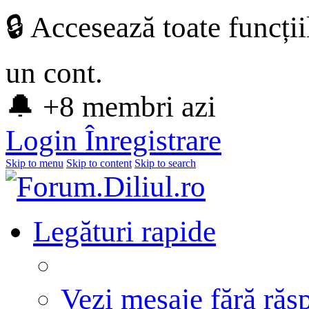
🔒 Accesează toate funcți
un cont.
🔔 +8 membri azi
Login
Înregistrare
Skip to menu
Skip to content
Skip to search
Legături rapide
Vezi mesaje fără răs