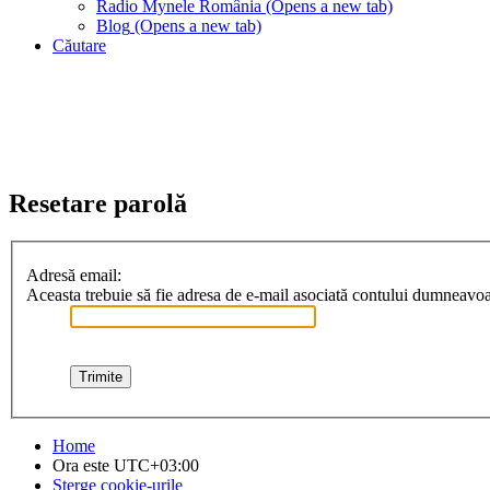
Radio Mynele România
(Opens a new tab)
Blog
(Opens a new tab)
Căutare
Resetare parolă
Adresă email:
Aceasta trebuie să fie adresa de e-mail asociată contului dumneavoast
Home
Ora este
UTC+03:00
Şterge cookie-urile