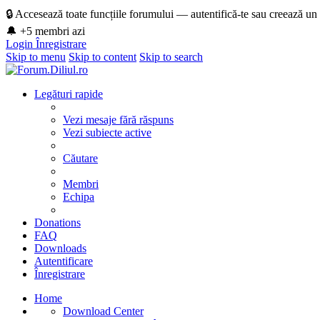
🔒 Accesează toate funcțiile forumului — autentifică-te sau creează un
🔔 +5 membri azi
Login
Înregistrare
Skip to menu
Skip to content
Skip to search
Legături rapide
Vezi mesaje fără răspuns
Vezi subiecte active
Căutare
Membri
Echipa
Donations
FAQ
Downloads
Autentificare
Înregistrare
Home
Download Center