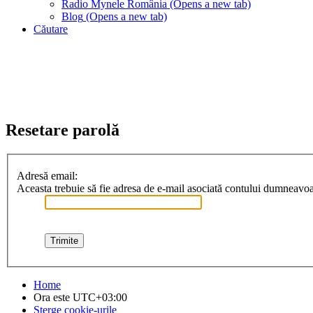
Radio Mynele România
(Opens a new tab)
Blog
(Opens a new tab)
Căutare
Resetare parolă
Adresă email:
Aceasta trebuie să fie adresa de e-mail asociată contului dumneavoast
Home
Ora este
UTC+03:00
Şterge cookie-urile