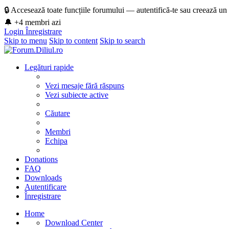
🔒 Accesează toate funcțiile forumului — autentifică-te sau creează un
🔔 +4 membri azi
Login
Înregistrare
Skip to menu
Skip to content
Skip to search
Legături rapide
Vezi mesaje fără răspuns
Vezi subiecte active
Căutare
Membri
Echipa
Donations
FAQ
Downloads
Autentificare
Înregistrare
Home
Download Center