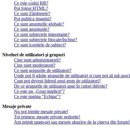
Ce este codul BB?
Pot folosi HTML?
Ce sunt Zâmbetele?
Pot publica imagini?
Ce sunt anunţurile globale?
Ce sunt anunţurile?
Ce sunt subiectele importante?
Ce sunt subiectele blocate/închise?
Ce sunt iconiţele de subiect?
Niveluri de utilizatori şi grupuri
Cine sunt administratorii?
Cine sunt moderatorii?
Ce sunt grupurile de utilizatori?
Unde pot fi găsite grupurile de utilizatori şi cum pot să mă asoc
Cum pot deveni liderul unui grup de utilizatori?
De ce grupurile de utilizatori apar în culori diferite?
Ce este un „Grup implicit”?
Ce este pagina "Echipa"?
Mesaje private
Nu pot trimite mesaje private!
Tot primesc mesaje private nedorite!
Am primit spam-uri sau mesaje abuzive de la cineva din forum!