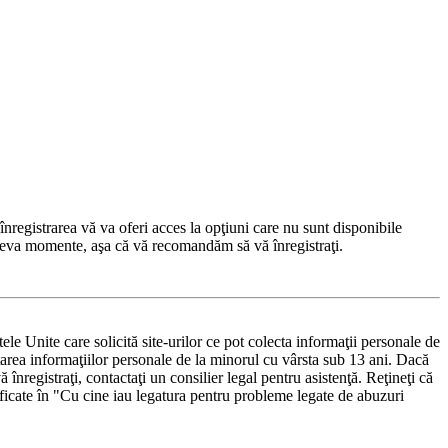
nregistrarea vă va oferi acces la opţiuni care nu sunt disponibile
 câteva momente, aşa că vă recomandăm să vă înregistraţi.
e Unite care solicită site-urilor ce pot colecta informaţii personale de
ectarea informaţiilor personale de la minorul cu vârsta sub 13 ani. Dacă
 înregistraţi, contactaţi un consilier legal pentru asistenţă. Reţineţi că
ificate în "Cu cine iau legatura pentru probleme legate de abuzuri