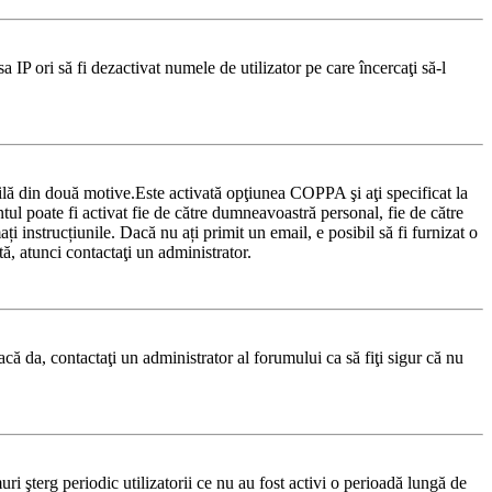
sa IP ori să fi dezactivat numele de utilizator pe care încercaţi să-l
ibilă din două motive.Este activată opţiunea COPPA şi aţi specificat la
ontul poate fi activat fie de către dumneavoastră personal, fie de către
ți instrucțiunile. Dacă nu ați primit un email, e posibil să fi furnizat o
tă, atunci contactaţi un administrator.
acă da, contactaţi un administrator al forumului ca să fiţi sigur că nu
i şterg periodic utilizatorii ce nu au fost activi o perioadă lungă de