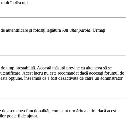
mult în discuţii.
de autentificare şi folosiţi legătura
Am uitat parola
. Urmaţi
ă de timp prestabilită. Această măsură previne ca altcineva să se
autentificare. Acest lucru nu este recomandat dacă accesaţi forumul de
această opţiune, înseamnă că a fost dezactivată de către un adminstrator
 de asemenea funcţionalităţi cum sunt urmărirea citirii dacă acest
or poate fi de ajutor.