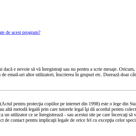
gate de acest program?
 dacă e nevoie să vă înregistraţi sau nu pentru a scrie mesaje. Oricum, î
ea de email-uri altor utilizatori, înscrierea în grupuri etc. Durează doar
ul pentru protecţia copiilor pe internet din 1998) este o lege din Statel
 sau altă metodă legală prin care tutorele legal îşi dă acordul pentru col
un utilizator ce se înregistrează - sau acestui site pe care încercaţi să vă
t de contact pentru implicaţii legale de orice fel cu excepţia celor spec