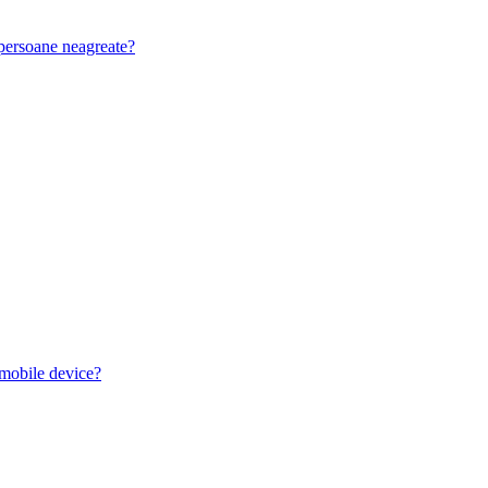
u persoane neagreate?
 mobile device?