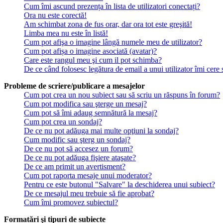
Cum îmi ascund prezența în lista de utilizatori conectați?
Ora nu este corectă!
Am schimbat zona de fus orar, dar ora tot este greşită!
Limba mea nu este în listă!
Cum pot afişa o imagine lângă numele meu de utilizator?
Cum pot afișa o imagine asociată (avatar)?
Care este rangul meu şi cum il pot schimba?
De ce când folosesc legătura de email a unui utilizator îmi cere 
Probleme de scriere/publicare a mesajelor
Cum pot crea un nou subiect sau să scriu un răspuns în forum?
Cum pot modifica sau şterge un mesaj?
Cum pot să îmi adaug semnătură la mesaj?
Cum pot crea un sondaj?
De ce nu pot adăuga mai multe opţiuni la sondaj?
Cum modific sau şterg un sondaj?
De ce nu pot să accesez un forum?
De ce nu pot adăuga fişiere ataşate?
De ce am primit un avertisment?
Cum pot raporta mesaje unui moderator?
Pentru ce este butonul "Salvare" la deschiderea unui subiect?
De ce mesajul meu trebuie să fie aprobat?
Cum îmi promovez subiectul?
Formatări şi tipuri de subiecte