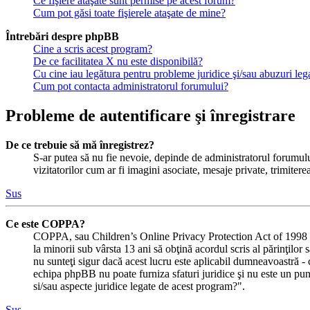
Ce fişiere ataşate sunt permise pe acest forum?
Cum pot găsi toate fişierele ataşate de mine?
Întrebări despre phpBB
Cine a scris acest program?
De ce facilitatea X nu este disponibilă?
Cu cine iau legătura pentru probleme juridice şi/sau abuzuri le
Cum pot contacta administratorul forumului?
Probleme de autentificare şi înregistrare
De ce trebuie să mă înregistrez?
S-ar putea să nu fie nevoie, depinde de administratorul forumului
vizitatorilor cum ar fi imagini asociate, mesaje private, trimiter
Sus
Ce este COPPA?
COPPA, sau Children’s Online Privacy Protection Act of 1998 (Act
la minorii sub vârsta 13 ani să obţină acordul scris al părinţilor
nu sunteţi sigur dacă acest lucru este aplicabil dumneavoastră - ca 
echipa phpBB nu poate furniza sfaturi juridice şi nu este un punc
si/sau aspecte juridice legate de acest program?".
Sus