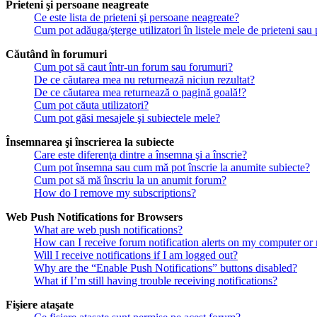
Prieteni şi persoane neagreate
Ce este lista de prieteni şi persoane neagreate?
Cum pot adăuga/şterge utilizatori în listele mele de prieteni sa
Căutând în forumuri
Cum pot să caut într-un forum sau forumuri?
De ce căutarea mea nu returnează niciun rezultat?
De ce căutarea mea returnează o pagină goală!?
Cum pot căuta utilizatori?
Cum pot găsi mesajele şi subiectele mele?
Însemnarea şi înscrierea la subiecte
Care este diferenţa dintre a însemna şi a înscrie?
Cum pot însemna sau cum mă pot înscrie la anumite subiecte?
Cum pot să mă înscriu la un anumit forum?
How do I remove my subscriptions?
Web Push Notifications for Browsers
What are web push notifications?
How can I receive forum notification alerts on my computer or
Will I receive notifications if I am logged out?
Why are the “Enable Push Notifications” buttons disabled?
What if I’m still having trouble receiving notifications?
Fişiere ataşate