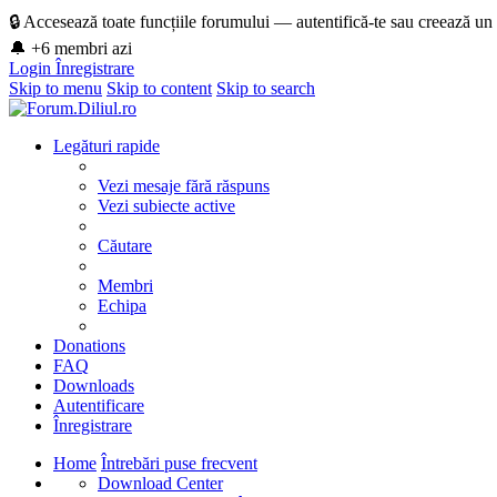
🔒 Accesează toate funcțiile forumului — autentifică-te sau creează un
🔔 +6 membri azi
Login
Înregistrare
Skip to menu
Skip to content
Skip to search
Legături rapide
Vezi mesaje fără răspuns
Vezi subiecte active
Căutare
Membri
Echipa
Donations
FAQ
Downloads
Autentificare
Înregistrare
Home
Întrebări puse frecvent
Download Center