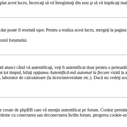
 acest lucru, încercaţi să vă înregistraţi din nou şi să vă implicaţi mai 
ar poate fi resetată uşor. Pentru a realiza acest lucru, mergeţi la pagina 
atorul forumului.
tă
atunci când vă autentificaţi, veţi fi autentificat doar pentru o perioad
 tot timpul, bifaţi opţiunea
Autentifică-mă automat la fiecare vizită
la 
fe, laborator de calculatoare (la liceu/universitate etc.). Dacă nu vedeţi 
le create de phpBB care vă menţin autentificat pe forum. Cookie permite
obleme cu conectarea sau deconectarea în/din forum, ştergerea cookie-uril