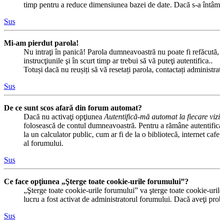
timp pentru a reduce dimensiunea bazei de date. Dacă s-a întâmplat
Sus
Mi-am pierdut parola!
Nu intraţi în panică! Parola dumneavoastră nu poate fi refăcută, d
instrucţiunile şi în scurt timp ar trebui să vă puteţi autentifica..
Totuși dacă nu reușiți să vă resetați parola, contactați administr
Sus
De ce sunt scos afară din forum automat?
Dacă nu activaţi opţiunea
Autentifică-mă automat la fiecare vizi
folosească de contul dumneavoastră. Pentru a rămâne autentificat
la un calculator public, cum ar fi de la o bibliotecă, internet ca
al forumului.
Sus
Ce face opţiunea „Şterge toate cookie-urile forumului”?
„Şterge toate cookie-urile forumului” va şterge toate cookie-uri
lucru a fost activat de administratorul forumului. Dacă aveţi pr
Sus