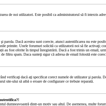
area de noi utilizatori. Este posibil ca administratorul să fi interzis adre
or şi parola. Dacă acestea sunt corecte, atunci autentificarea nu este pos
nile primite. Unele forumuri solicită ca utilizatorii noi să fie activaţi; c
ii au fost oferite în timpul înregistrării. Dacă a fost trimis un email, urma
 de filtru spam. Daca sunteţi sigur că adresa de email folosită este corec
nd verificaţi dacă aţi specificat corect numele de utilizator şi parola. D
rul site-ului să aibă o eroare de configurare ce trebuie reparată.
utentifica?!
 contul dumneavoastră dintr-un motiv sau altul. De asemenea, multe forumur