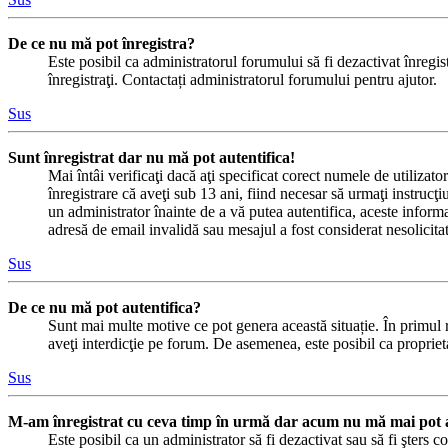
De ce nu mă pot înregistra?
Este posibil ca administratorul forumului să fi dezactivat înregistr
înregistraţi. Contactați administratorul forumului pentru ajutor.
Sus
Sunt înregistrat dar nu mă pot autentifica!
Mai întâi verificaţi dacă aţi specificat corect numele de utilizat
înregistrare că aveţi sub 13 ani, fiind necesar să urmaţi instrucţiu
un administrator înainte de a vă putea autentifica, aceste informaț
adresă de email invalidă sau mesajul a fost considerat nesolicitat
Sus
De ce nu mă pot autentifica?
Sunt mai multe motive ce pot genera această situație. În primul râ
aveţi interdicţie pe forum. De asemenea, este posibil ca proprieta
Sus
M-am înregistrat cu ceva timp în urmă dar acum nu mă mai pot a
Este posibil ca un administrator să fi dezactivat sau să fi şters