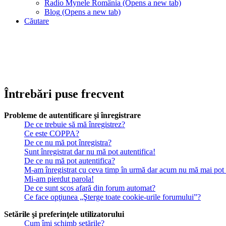
Radio Mynele România
(Opens a new tab)
Blog
(Opens a new tab)
Căutare
Întrebări puse frecvent
Probleme de autentificare şi înregistrare
De ce trebuie să mă înregistrez?
Ce este COPPA?
De ce nu mă pot înregistra?
Sunt înregistrat dar nu mă pot autentifica!
De ce nu mă pot autentifica?
M-am înregistrat cu ceva timp în urmă dar acum nu mă mai pot a
Mi-am pierdut parola!
De ce sunt scos afară din forum automat?
Ce face opţiunea „Şterge toate cookie-urile forumului”?
Setările şi preferinţele utilizatorului
Cum îmi schimb setările?