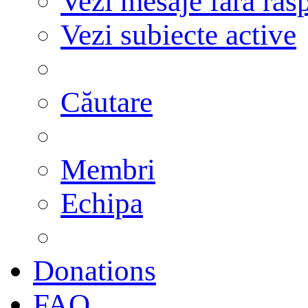
Vezi mesaje fără răs
Vezi subiecte active
Căutare
Membri
Echipa
Donations
FAQ