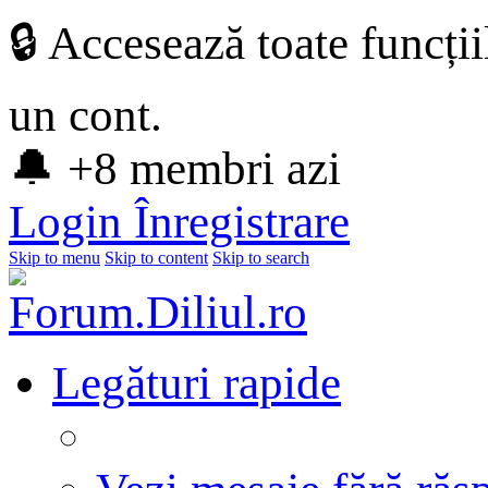
🔒 Accesează toate funcți
un cont.
🔔 +8 membri azi
Login
Înregistrare
Skip to menu
Skip to content
Skip to search
Legături rapide