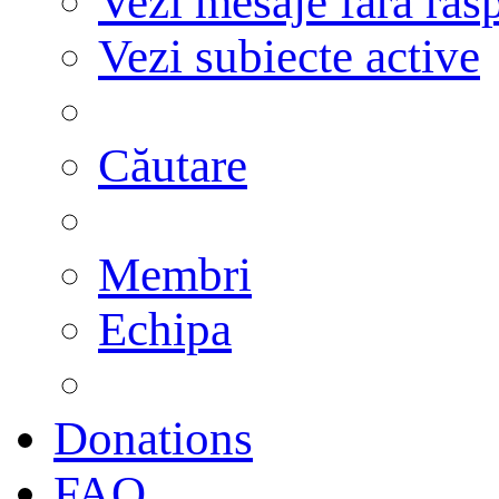
Vezi mesaje fără răs
Vezi subiecte active
Căutare
Membri
Echipa
Donations
FAQ