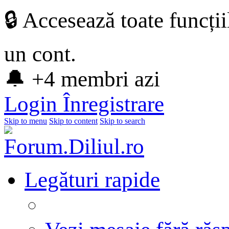
🔒 Accesează toate funcți
un cont.
🔔 +4 membri azi
Login
Înregistrare
Skip to menu
Skip to content
Skip to search
Legături rapide