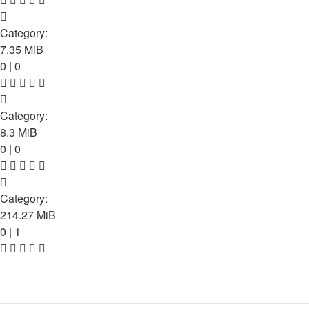
Adrian Minune Jumatate tu - jumatate eu
Category:
Manele
7.35 MiB
0 | 0
Adrian Minune - Mandra floare trandafir
Category:
Manele
8.3 MiB
0 | 0
Counter-Strike 1.6 (.exe)
Category:
Download joc
214.27 MiB
0 | 1