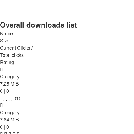
Overall downloads list
Name
Size
Current Clicks /
Total clicks
Rating
Adi de la Valcea - Pe Mine Banii Nu Ma Fac
Category:
Manele
7.25 MiB
0 | 0
(1)
Adrian Minune - Ce Miracol, Ce Minune
Category:
Manele
7.64 MiB
0 | 0