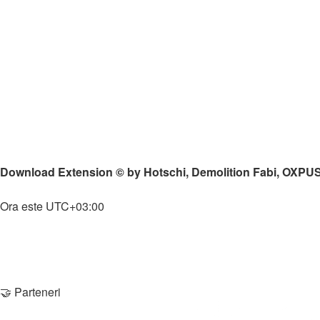
Resurse (wallpaper, poze, pack-uri)
Jocuri PC
↳
Counter-Strike 1.6
↳
Download joc
↳
Modele & Skin-uri
↳
Config-uri (CFG)
↳
Hărți (Maps)
↳
Tool-uri / Addons
↳
San Andreas - Multiplayer
↳
Modpack-uri
Download Extension © by Hotschi, Demolition Fabi, OXPU
Home
Ora este
UTC+03:00
Şterge cookie-urile
Membri
Echipa
Contactează-ne
🤝 Parteneri