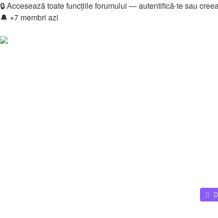
🔒 Accesează toate funcțiile forumului — autentifică-te sau cree
🔔 +7 membri azi
Login
Înregistrare
Legături rapide
Vezi mesaje fără răspuns
Vezi subiecte active
Căutare
Membri
Echipa
Donations
FAQ
Downloads
Autentificare
Înregistrare
Home
Downloads - Categories
Overall list
D
Căutare