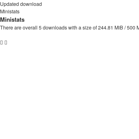
Updated download
Ministats
Ministats
There are overall 5 downloads with a size of 244.81 MiB / 500 
Overall list
Download statistics
Zona Muzicală – Descarcă Gratuit
↳
Albume
↳
Colinde
↳
Hip Hop
↳
Manele
↳
Muzica cu Bass
↳
Petrecere
↳
Romaneasca
Aplicații & Software
↳
Aplicații Android
↳
Aplicații IOS
↳
Programe Windows