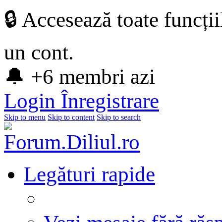
🔒 Accesează toate funcți
un cont.
🔔 +6 membri azi
Login
Înregistrare
Skip to menu
Skip to content
Skip to search
Legături rapide