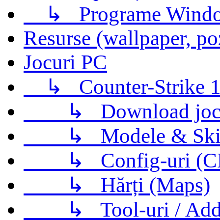
↳
Programe Wind
Resurse (wallpaper, po
Jocuri PC
↳
Counter-Strike 1
↳
Download jo
↳
Modele & Ski
↳
Config-uri (
↳
Hărți (Maps)
↳
Tool-uri / Ad