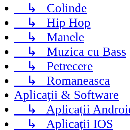
↳
Colinde
↳
Hip Hop
↳
Manele
↳
Muzica cu Bass
↳
Petrecere
↳
Romaneasca
Aplicații & Software
↳
Aplicații Androi
↳
Aplicații IOS