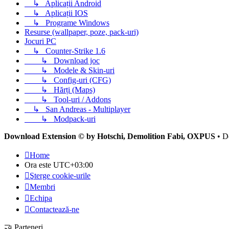
↳
Aplicații Android
↳
Aplicații IOS
↳
Programe Windows
Resurse (wallpaper, poze, pack-uri)
Jocuri PC
↳
Counter-Strike 1.6
↳
Download joc
↳
Modele & Skin-uri
↳
Config-uri (CFG)
↳
Hărți (Maps)
↳
Tool-uri / Addons
↳
San Andreas - Multiplayer
↳
Modpack-uri
Download Extension © by Hotschi, Demolition Fabi, OXPUS
• D
Home
Ora este
UTC+03:00
Şterge cookie-urile
Membri
Echipa
Contactează-ne
🤝 Parteneri