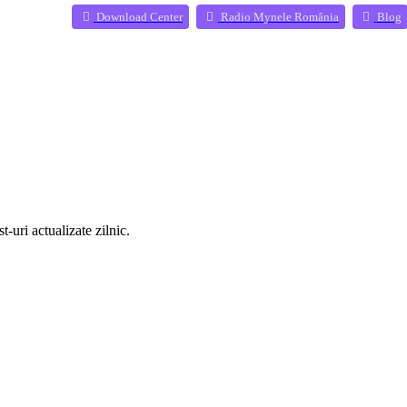
(Opens a new 
(
Download Center
Radio Mynele România
Blog
-uri actualizate zilnic.