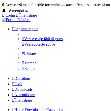
🔒 Accesează toate funcțiile forumului — autentifică-te sau creează un
🔔 +8 membri azi
Login
Înregistrare
Legături rapide
Vezi mesaje fără răspuns
Vezi subiecte active
Căutare
Membri
Echipa
Donations
FAQ
Downloads
Autentificare
Înregistrare
Home
Downloads - Categories