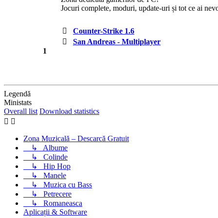
Jocuri complete, moduri, update-uri și tot ce ai nev
Counter-Strike 1.6
San Andreas - Multiplayer
1
Legendă
Ministats
Overall list
Download statistics
Zona Muzicală – Descarcă Gratuit
↳
Albume
↳
Colinde
↳
Hip Hop
↳
Manele
↳
Muzica cu Bass
↳
Petrecere
↳
Romaneasca
Aplicații & Software