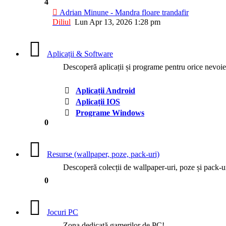
4
Adrian Minune - Mandra floare trandafir
Diliul
Lun Apr 13, 2026 1:28 pm
Aplicații & Software
Descoperă aplicații și programe pentru orice nevoie:
Aplicații Android
Aplicații IOS
Programe Windows
0
Resurse (wallpaper, poze, pack-uri)
Descoperă colecții de wallpaper-uri, poze și pack-ur
0
Jocuri PC
Zona dedicată gamerilor de PC!