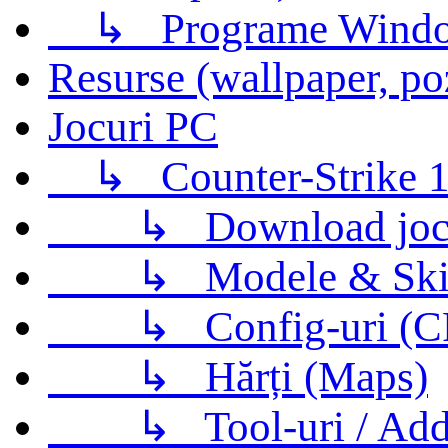
↳
Programe Wind
Resurse (wallpaper, po
Jocuri PC
↳
Counter-Strike 1
↳
Download jo
↳
Modele & Ski
↳
Config-uri (
↳
Hărți (Maps)
↳
Tool-uri / Ad