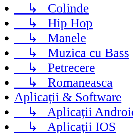
↳
Colinde
↳
Hip Hop
↳
Manele
↳
Muzica cu Bass
↳
Petrecere
↳
Romaneasca
Aplicații & Software
↳
Aplicații Androi
↳
Aplicații IOS