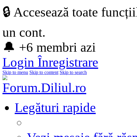
🔒 Accesează toate funcți
un cont.
🔔 +6 membri azi
Login
Înregistrare
Skip to menu
Skip to content
Skip to search
Legături rapide