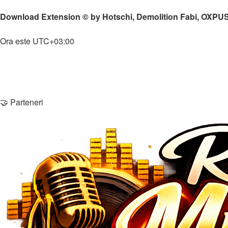
↳
Modpack-uri
Download Extension © by Hotschi, Demolition Fabi, OXPU
Home
Ora este
UTC+03:00
Şterge cookie-urile
Membri
Echipa
Contactează-ne
🤝 Parteneri