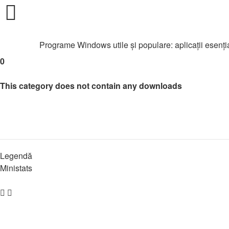
Programe Windows
Programe Windows utile și populare: aplicații esențial
0
This category does not contain any downloads
Legendă
Ministats
Overall list
Download statistics
Zona Muzicală – Descarcă Gratuit
↳
Albume