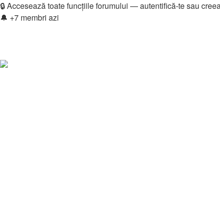
🔒 Accesează toate funcțiile forumului — autentifică-te sau cree
🔔 +7 membri azi
Login
Înregistrare
Legături rapide
Vezi mesaje fără răspuns
Vezi subiecte active
Căutare
Membri
Echipa
Donations
FAQ
Downloads
Autentificare
Înregistrare
Home
Downloads - Categories
Aplicații & Software