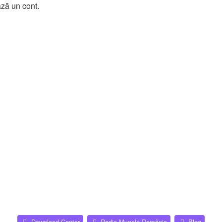
ază un cont.
(Opens a new tab)
(Opens
Download Center
Radio Mynele România
Blog