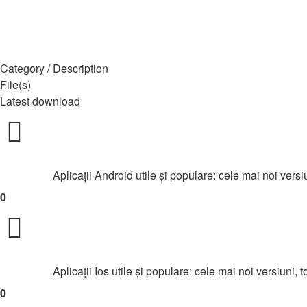
Căutare
Category / Description
File(s)
Latest download
Aplicații Android
Aplicații Android utile și populare: cele mai noi versiun
0
Aplicații IOS
Aplicații Ios utile și populare: cele mai noi versiuni, t
0