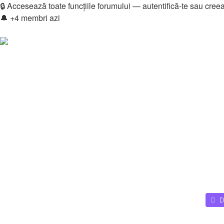
🔒 Accesează toate funcțiile forumului — autentifică-te sau cree
🔔 +4 membri azi
Login
Înregistrare
Legături rapide
Vezi mesaje fără răspuns
Vezi subiecte active
Căutare
Membri
Echipa
Donations
FAQ
Downloads
Autentificare
Înregistrare
Home
Downloads - Categories
Zona Muzicală – Descarcă Gra
D
Căutare