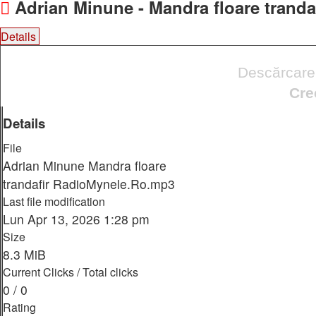
Adrian Minune - Mandra floare tranda
Details
Comments
File hash table
Report
broken
Descărcare 
download
Cre
Details
File
Adrian Minune Mandra floare
trandafir RadioMynele.Ro.mp3
Last file modification
Lun Apr 13, 2026 1:28 pm
Size
8.3 MiB
Current Clicks / Total clicks
0 / 0
Rating