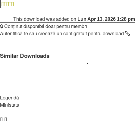
This download was added on
Lun Apr 13, 2026 1:28 pm
🔒 Conținut disponibil doar pentru membri
Autentifică-te sau creează un cont gratuit pentru download 🚀
Login
Register
Similar Downloads
Adrian Minune - Ce Miracol, Ce Minune
•
Adrian Minune Jumata
Legendă
Ministats
Overall list
Download statistics
Zona Muzicală – Descarcă Gratuit
↳
Albume