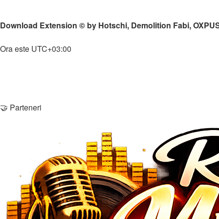
↳
San Andreas - Multiplayer
↳
Modpack-uri
Download Extension © by Hotschi, Demolition Fabi, OXPU
Home
Ora este
UTC+03:00
Şterge cookie-urile
Membri
Echipa
Contactează-ne
🤝 Parteneri