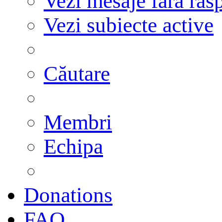
Vezi mesaje fără răs
Vezi subiecte active
Căutare
Membri
Echipa
Donations
FAQ