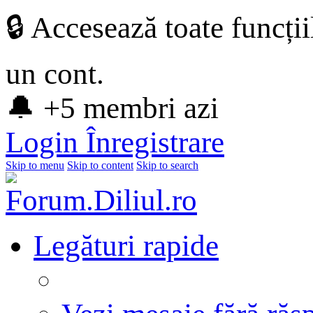
🔒 Accesează toate funcți
un cont.
🔔 +5 membri azi
Login
Înregistrare
Skip to menu
Skip to content
Skip to search
Legături rapide