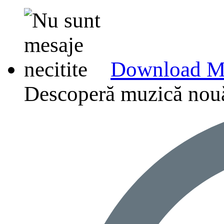
Download M
Descoperă muzică nouă, p